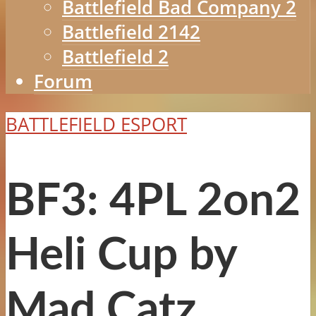
Battlefield Bad Company 2
Battlefield 2142
Battlefield 2
Forum
BATTLEFIELD ESPORT
BF3: 4PL 2on2
Heli Cup by
Mad Catz