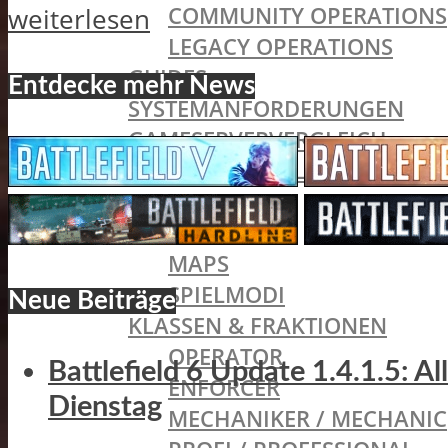
COMMUNITY OPERATIONS
weiterlesen
LEGACY OPERATIONS
GUIDES
Entdecke mehr News
SYSTEMANFORDERUNGEN
GAMESERVERVERGLEICH
BATTLEFIELD HARDLINE
SINGLEPLAYER
MULTIPLAYER
MAPS
SPIELMODI
Neue Beiträge
KLASSEN & FRAKTIONEN
OPERATOR
Battlefield 6 Update 1.4.1.5: A
ENFORCER
Dienstag
MECHANIKER / MECHANIC