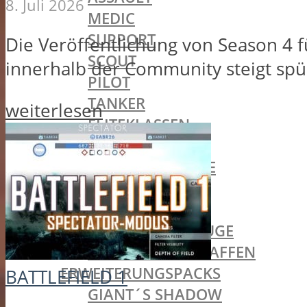
8. Juli 2026
MEDIC
SUPPORT
Die Veröffentlichung von Season 4 f
SCOUT
innerhalb der Community steigt spürb
PILOT
TANKER
weiterlesen
ELITEKLASSEN
FAHRZEUGE
LANDFAHRZEUGE
PFERDE
LUFTFAHRZEUGE
WASSERFAHRZEUGE
STATIONÄREN WAFFEN
ERWEITERUNGSPACKS
BATTLEFIELD 1
GIANT´S SHADOW