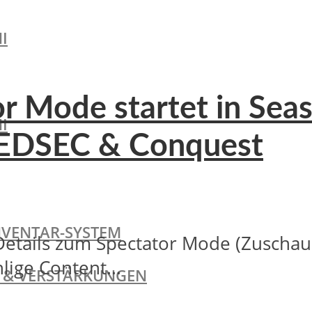
I
tor Mode startet in Sea
I
f REDSEC & Conquest
NVENTAR-SYSTEM
 Details zum Spectator Mode (Zuschau
lige Content...
TE & VERSTÄRKUNGEN