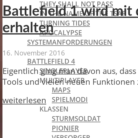
THEY SHALL NOT PASS
Battlefield 1 wird m
IN THE NAME OF THE TSAR
TURNING TIDES
erhalten
APOCALYPSE
SYSTEMANFORDERUNGEN
BATTLEFIELD OLDIES
16. November 2016
BATTLEFIELD 4
Eigentlich ging man davon aus, dass
SINGLEPLAYER
MULTIPLAYER
Tools und vielen neuen Funktionen z
MAPS
SPIELMODI
weiterlesen
KLASSEN
STURMSOLDAT
PIONIER
VERSORGER