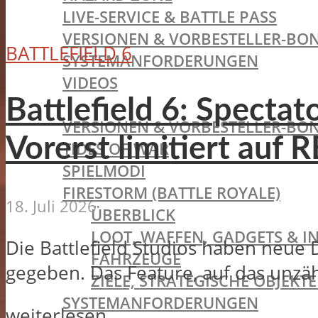
LIVE-SERVICE & BATTLE PASS
VERSIONEN & VORBESTELLER-BON
BATTLEFIELD 6
SYSTEMANFORDERUNGEN
VIDEOS
BATTLEFIELD V
Battlefield 6: Specta
VERSIONEN & VORBESTELLER-BON
Vorerst limitiert au
TIDES OF WAR
SPIELMODI
FIRESTORM (BATTLE ROYALE)
18. Juli 2026
ÜBERBLICK
LOOT, WAFFEN, GADGETS & I
Die Battlefield Studios haben neue
FAHRZEUGE
gegeben. Das Feature, auf das unzäh
ZIELE, STRATEGISCHE OBJEK
SYSTEMANFORDERUNGEN
weiterlesen