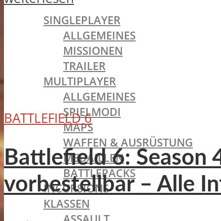
BATTLEFIELD 1
SINGLEPLAYER
ALLGEMEINES
MISSIONEN
TRAILER
MULTIPLAYER
ALLGEMEINES
SPIELMODI
BATTLEFIELD 6
MAPS
WAFFEN & AUSRÜSTUNG
Battlefield 6: Season 
MEDAILLEN
BATTLEPACKS
vorbestellbar – Alle I
INCURSIONS
KLASSEN
ASSAULT