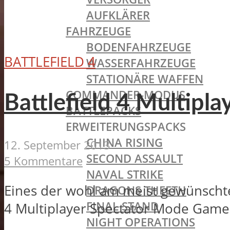
AUFKLÄRER
FAHRZEUGE
BODENFAHRZEUGE
BATTLEFIELD 4
WASSERFAHRZEUGE
STATIONÄRE WAFFEN
COMMANDER-MODUS
Battlefield 4 Multip
BATTLEPACKS
ERWEITERUNGSPACKS
CHINA RISING
12. September 2013
SECOND ASSAULT
5 Kommentare
NAVAL STRIKE
Eines der wohl am meist gewünschtes
DRAGONS THEETH
FINAL STAND
4 Multiplayer Spectator Mode Gamep
NIGHT OPERATIONS