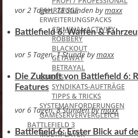
PROFI / PROFESSIONAL
vor 2 Tagen, 18 Stunden
by
maxx
FAHRZEUGE
ERWEITERUNGSPACKS
CRIMINAL ACTIVITY
Battlefield 6: Waffen & Fahrze
ROBBERY
BLACKOUT
vor 5 Tagen, 1 Stunde
by
maxx
GETAWAY
BETRAYAL
GUIDES
Die Zukunft von Battlefield 6:
SYNDIKATS-AUFTRÄGE
Features
TIPPS & TRICKS
SYSTEMANFORDERUNGEN
vor 6 Tagen, 8 Stunden
by
maxx
GAMESERVERVERGLEICH
BATTLEFIELD 3
Battlefield 6: Erster Blick auf
MULTIPLAYER