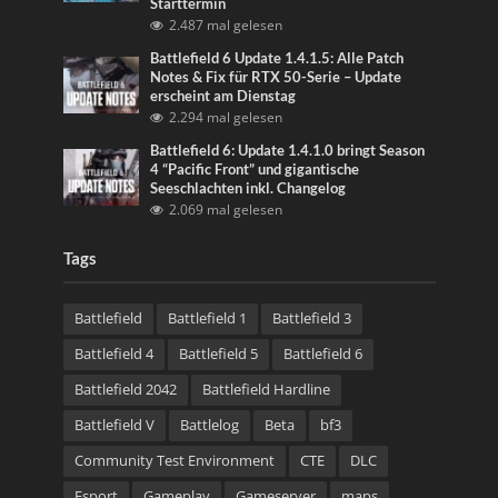
Starttermin
2.487 mal gelesen
Battlefield 6 Update 1.4.1.5: Alle Patch
Notes & Fix für RTX 50-Serie – Update
erscheint am Dienstag
2.294 mal gelesen
Battlefield 6: Update 1.4.1.0 bringt Season
4 “Pacific Front” und gigantische
Seeschlachten inkl. Changelog
2.069 mal gelesen
Tags
Battlefield
Battlefield 1
Battlefield 3
Battlefield 4
Battlefield 5
Battlefield 6
Battlefield 2042
Battlefield Hardline
Battlefield V
Battlelog
Beta
bf3
Community Test Environment
CTE
DLC
Esport
Gameplay
Gameserver
maps