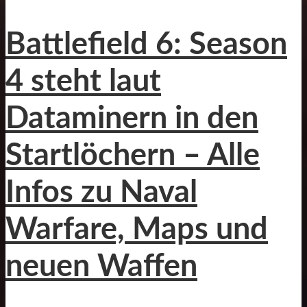
Battlefield 6: Season
4 steht laut
Dataminern in den
Startlöchern – Alle
Infos zu Naval
Warfare, Maps und
neuen Waffen