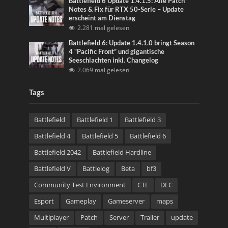
Battlefield 6 Update 1.4.1.5: Alle Patch
Notes & Fix für RTX 50-Serie – Update
erscheint am Dienstag
2.281 mal gelesen
Battlefield 6: Update 1.4.1.0 bringt Season
4 “Pacific Front” und gigantische
Seeschlachten inkl. Changelog
2.069 mal gelesen
Tags
Battlefield
Battlefield 1
Battlefield 3
Battlefield 4
Battlefield 5
Battlefield 6
Battlefield 2042
Battlefield Hardline
Battlefield V
Battlelog
Beta
bf3
Community Test Environment
CTE
DLC
Esport
Gameplay
Gameserver
maps
Multiplayer
Patch
Server
Trailer
update