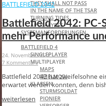
THEY SHALL NOT PASS
BATTLEFIELD 2042
IN THE NAME OF THE TSAR
TURNING TIDES
Battlefield 2042: PC-S
APOCALYPSE
SYSTEMANFORDERUNGEN
mehr Performance und
BATTLEFIELD OLDIES
BATTLEFIELD 4
SINGLEPLAYER
24. November 2021
MULTIPLAYER
7 Kommentare
MAPS
Battlefield 2042 hat zweifelsohne e
SPIELMODI
KLASSEN
erwartet werden konnten, denn bisher
STURMSOLDAT
PIONIER
weiterlesen
VERSORGER