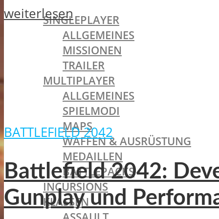
BATTLEFIELD 1
weiterlesen
SINGLEPLAYER
ALLGEMEINES
MISSIONEN
TRAILER
MULTIPLAYER
ALLGEMEINES
SPIELMODI
MAPS
BATTLEFIELD 2042
WAFFEN & AUSRÜSTUNG
MEDAILLEN
Battlefield 2042: De
BATTLEPACKS
INCURSIONS
Gunplay und Perform
KLASSEN
ASSAULT