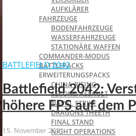
AUFKLÄRER
FAHRZEUGE
BODENFAHRZEUGE
WASSERFAHRZEUGE
STATIONÄRE WAFFEN
COMMANDER-MODUS
BATTLEFIELD 2042
BATTLEPACKS
ERWEITERUNGSPACKS
CHINA RISING
Battlefield 2042: Ver
SECOND ASSAULT
NAVAL STRIKE
höhere FPS auf dem 
DRAGONS THEETH
FINAL STAND
15. November 2021
NIGHT OPERATIONS