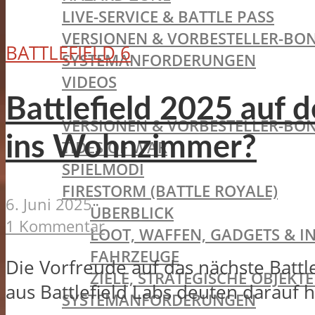
LIVE-SERVICE & BATTLE PASS
VERSIONEN & VORBESTELLER-BON
BATTLEFIELD 6
SYSTEMANFORDERUNGEN
VIDEOS
BATTLEFIELD V
Battlefield 2025 auf 
VERSIONEN & VORBESTELLER-BON
ins Wohnzimmer?
TIDES OF WAR
SPIELMODI
FIRESTORM (BATTLE ROYALE)
6. Juni 2025
ÜBERBLICK
1 Kommentar
LOOT, WAFFEN, GADGETS & I
FAHRZEUGE
Die Vorfreude auf das nächste Battle
ZIELE, STRATEGISCHE OBJEK
aus Battlefield Labs deuten darauf hi
SYSTEMANFORDERUNGEN