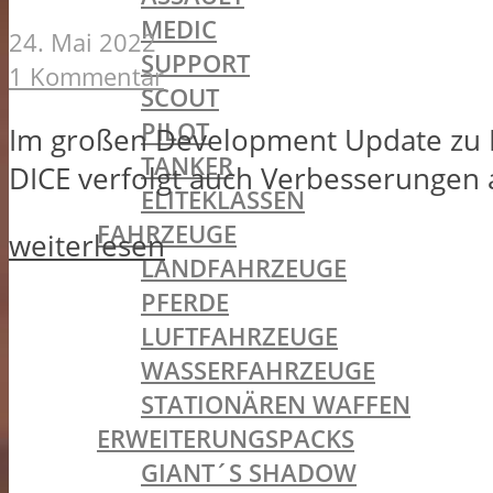
MEDIC
24. Mai 2022
SUPPORT
1 Kommentar
SCOUT
PILOT
Im großen Development Update zu Ba
TANKER
DICE verfolgt auch Verbesserungen
ELITEKLASSEN
FAHRZEUGE
weiterlesen
LANDFAHRZEUGE
PFERDE
LUFTFAHRZEUGE
WASSERFAHRZEUGE
STATIONÄREN WAFFEN
ERWEITERUNGSPACKS
GIANT´S SHADOW