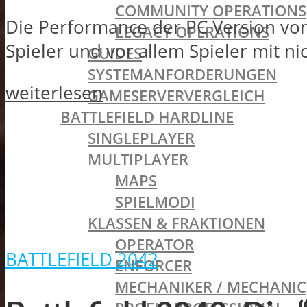
COMMUNITY OPERATIONS
Die Performance der PC Version von 
LEGACY OPERATIONS
Spieler und vor allem Spieler mit nich
GUIDES
SYSTEMANFORDERUNGEN
weiterlesen
GAMESERVERVERGLEICH
BATTLEFIELD HARDLINE
SINGLEPLAYER
MULTIPLAYER
MAPS
SPIELMODI
KLASSEN & FRAKTIONEN
OPERATOR
BATTLEFIELD 2042
ENFORCER
MECHANIKER / MECHANIC