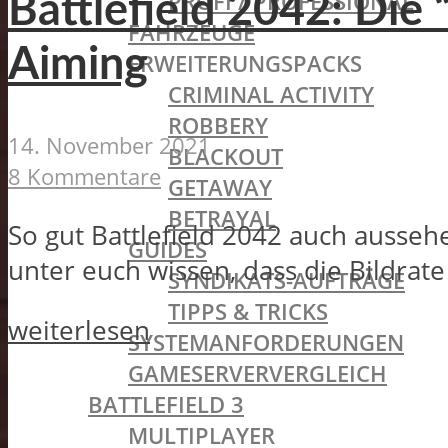
PROFI / PROFESSIONAL
Battlefield 2042: Die
FAHRZEUGE
Aiming
ERWEITERUNGSPACKS
CRIMINAL ACTIVITY
ROBBERY
14. November 2021
BLACKOUT
8 Kommentare
GETAWAY
BETRAYAL
So gut Battlefield 2042 auch ausseh
GUIDES
unter euch wissen, dass die Bildrate
SYNDIKATS-AUFTRÄGE
TIPPS & TRICKS
weiterlesen
SYSTEMANFORDERUNGEN
GAMESERVERVERGLEICH
BATTLEFIELD 3
MULTIPLAYER