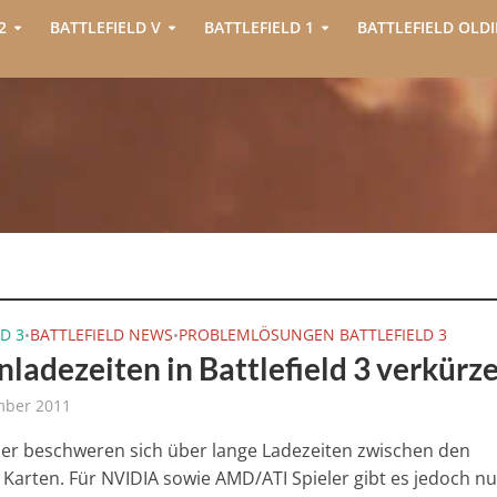
2
BATTLEFIELD V
BATTLEFIELD 1
BATTLEFIELD OLDI
D 3
BATTLEFIELD NEWS
PROBLEMLÖSUNGEN BATTLEFIELD 3
•
•
nladezeiten in Battlefield 3 verkürz
mber 2011
zer beschweren sich über lange Ladezeiten zwischen den
n Karten. Für NVIDIA sowie AMD/ATI Spieler gibt es jedoch n