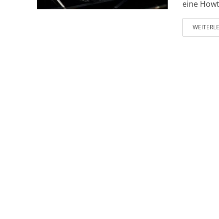
eine Howt
WEITERL