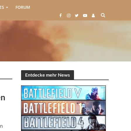
ES
FORUM
Entdecke mehr News
en
un