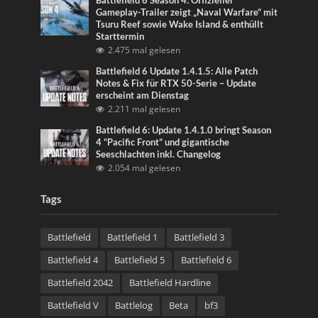
Battlefield 6 Season 4: Offizieller
Gameplay-Trailer zeigt „Naval Warfare“ mit
Tsuru Reef sowie Wake Island & enthüllt
Starttermin
2.475 mal gelesen
Battlefield 6 Update 1.4.1.5: Alle Patch
Notes & Fix für RTX 50-Serie – Update
erscheint am Dienstag
2.211 mal gelesen
Battlefield 6: Update 1.4.1.0 bringt Season
4 “Pacific Front” und gigantische
Seeschlachten inkl. Changelog
2.054 mal gelesen
Tags
Battlefield
Battlefield 1
Battlefield 3
Battlefield 4
Battlefield 5
Battlefield 6
Battlefield 2042
Battlefield Hardline
Battlefield V
Battlelog
Beta
bf3