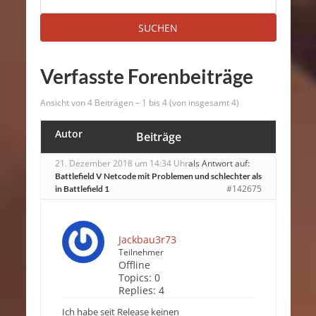
Verfasste Forenbeiträge
Ansicht von 4 Beiträgen – 1 bis 4 (von insgesamt 4)
Autor
Beiträge
21. Dezember 2018 um 14:34 Uhr
als Antwort auf:
Battlefield V Netcode mit Problemen und schlechter als
#142675
in Battlefield 1
Jackbau3r73
Teilnehmer
Offline
Topics:
0
Replies:
4
Ich habe seit Release keinen