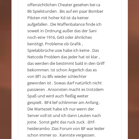
offensichtlichen Cheater gesehen bei ca
86 Spielstunden . Bis auf ein paar Bomber
Piloten mit hoher Kd ist da keiner
aufgefallen . Die Waffenbalance finde ich
soweit in Ordnung außer das der Sani
noch eine 1916, G43 oder ähnliches
benötigt. Probleme ob Grafik ,
Spielabbrüche usw habe ich keine . Das
Netcode Problem das jeder hat ist klar ,
das werden die bestimmt bald in den Griff
bekommen. Ist schon Ärgerlich das es
von Bf1 zu Bfv wieder schlechter
geworden ist . Sowas darf natürlich nicht
passieren . Ansonsten macht es trotzdem
Spaß und wird auch fleißig weiter
gespielt. BF4 lief schlimmer am Anfang .
Die Wartezeit habe ich nur wenn der
Server voll ist und ich dann Leuten nach
joine . Sonst geht das ruck zuck . @tf-
heiderambo .Das Forum von BF war leider
schon immer so . Kannste vergessen.