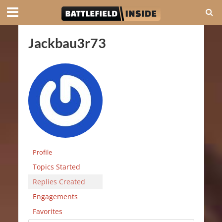
Jackbau3r73
Profile
Topics Started
Replies Created
Engagements
Favorites