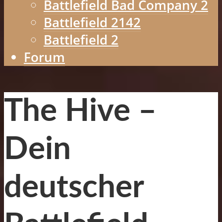
Battlefield Bad Company 2
Battlefield 2142
Battlefield 2
Forum
The Hive –
Dein
deutscher