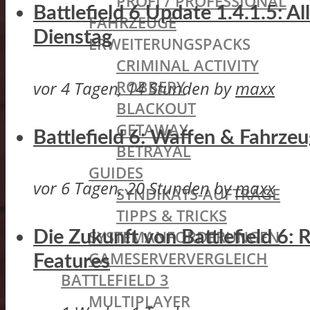
PROFI / PROFESSIONAL
Battlefield 6 Update 1.4.1.5: A
FAHRZEUGE
Dienstag
ERWEITERUNGSPACKS
CRIMINAL ACTIVITY
ROBBERY
vor 4 Tagen, 14 Stunden
by
maxx
BLACKOUT
GETAWAY
Battlefield 6: Waffen & Fahrze
BETRAYAL
GUIDES
vor 6 Tagen, 20 Stunden
by
maxx
SYNDIKATS-AUFTRÄGE
TIPPS & TRICKS
SYSTEMANFORDERUNGEN
Die Zukunft von Battlefield 6:
GAMESERVERVERGLEICH
Features
BATTLEFIELD 3
MULTIPLAYER