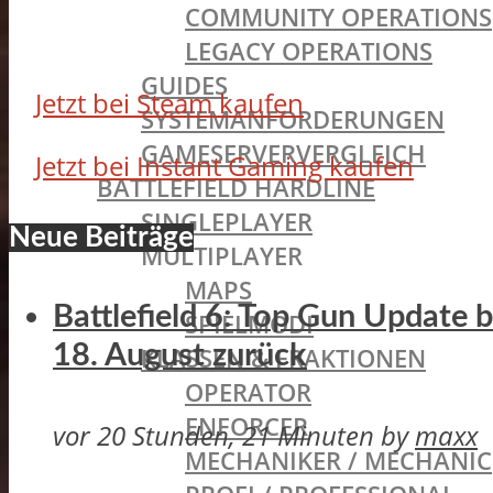
COMMUNITY OPERATIONS
LEGACY OPERATIONS
GUIDES
Jetzt bei Steam kaufen
SYSTEMANFORDERUNGEN
GAMESERVERVERGLEICH
Jetzt bei Instant Gaming kaufen
BATTLEFIELD HARDLINE
SINGLEPLAYER
Neue Beiträge
MULTIPLAYER
MAPS
Battlefield 6: Top Gun Update
SPIELMODI
18. August zurück
KLASSEN & FRAKTIONEN
OPERATOR
ENFORCER
vor 20 Stunden, 21 Minuten
by
maxx
MECHANIKER / MECHANIC