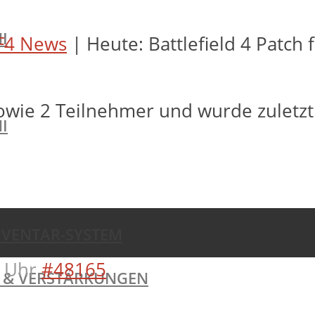
I
F4 News
|
Heute: Battlefield 4 Patch 
owie 2 Teilnehmer und wurde zuletz
I
NVENTAR-SYSTEM
 Uhr
#48165
TE & VERSTÄRKUNGEN