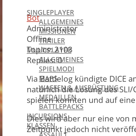
BATTLEFIELD 1
SINGLEPLAYER
Bot
ALLGEMEINES
Administrator
MISSIONEN
Offline
TRAILER
Topics:
2103
MULTIPLAYER
ALLGEMEINES
Replies:
0
SPIELMODI
Via Battlelog kündigte DICE 
MAPS
WAFFEN & AUSRÜSTUNG
natürlich die Lösung des SLI/
MEDAILLEN
spielen konnten und auf eine
BATTLEPACKS
INCURSIONS
Dies wird aber nur eine von 
KLASSEN
Zeitpunkt jedoch nicht veröf
ASSAULT