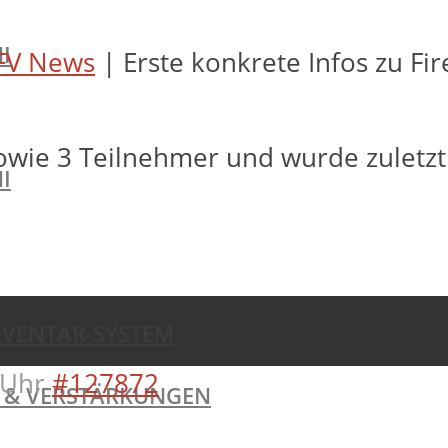
I
FV News
|
Erste konkrete Infos zu F
owie 3 Teilnehmer und wurde zuletz
I
NVENTAR-SYSTEM
 Uhr
#127872
TE & VERSTÄRKUNGEN