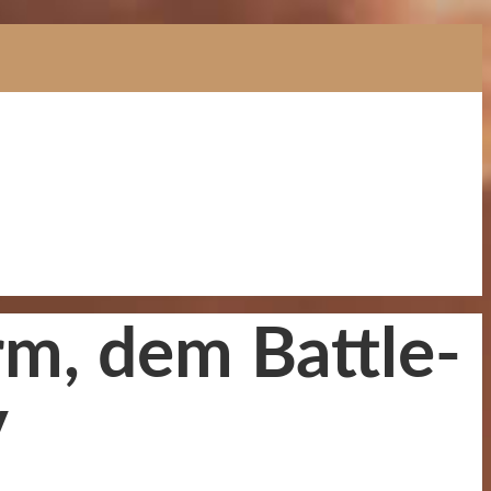
rm, dem Battle-
V