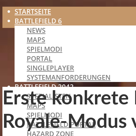
STARTSEITE
BATTLEFIELD 6
NEWS
MAPS
SPIELMODI
PORTAL
SINGLEPLAYER
SYSTEMANFORDERUNGEN
BATTLEFIELD 2042
Erste konkrete 
SPEZIALISTEN
MAPS
SPIELMODI
Royale-Modus v
BATTLEFIELD PORTAL
HAZARD ZONE