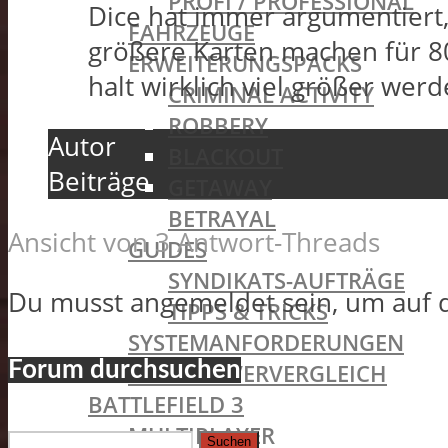
PROFI / PROFESSIONAL
Dice hat immer argumentiert,
FAHRZEUGE
größere Karten machen für 80
ERWEITERUNGSPACKS
halt wirklich viel größer werd
CRIMINAL ACTIVITY
ROBBERY
Autor
BLACKOUT
Beiträge
GETAWAY
BETRAYAL
Ansicht von 3 Antwort-Threads
GUIDES
SYNDIKATS-AUFTRÄGE
Du musst angemeldet sein, um auf 
TIPPS & TRICKS
SYSTEMANFORDERUNGEN
Forum durchsuchen
GAMESERVERVERGLEICH
BATTLEFIELD 3
Suchen
MULTIPLAYER