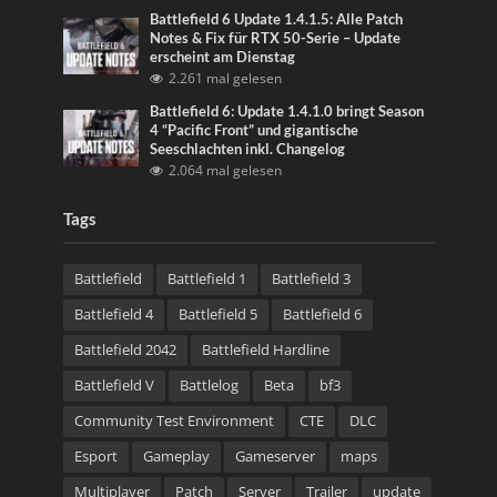
Battlefield 6 Update 1.4.1.5: Alle Patch
Notes & Fix für RTX 50-Serie – Update
erscheint am Dienstag
2.261 mal gelesen
Battlefield 6: Update 1.4.1.0 bringt Season
4 “Pacific Front” und gigantische
Seeschlachten inkl. Changelog
2.064 mal gelesen
Tags
Battlefield
Battlefield 1
Battlefield 3
Battlefield 4
Battlefield 5
Battlefield 6
Battlefield 2042
Battlefield Hardline
Battlefield V
Battlelog
Beta
bf3
Community Test Environment
CTE
DLC
Esport
Gameplay
Gameserver
maps
Multiplayer
Patch
Server
Trailer
update