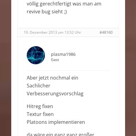
völlig gerechtfertigt was man am
revive bug sieht ;)
19. Dezember 2013 um 13:52 Uhr
#48160
plasma1986
Gast
Aber jetzt nochmal ein
Sachlicher
Verbesserungsvorschlag
Hitreg fixen
Textur fixen
Platoons implementieren
da wäre ein ganz ganz großer