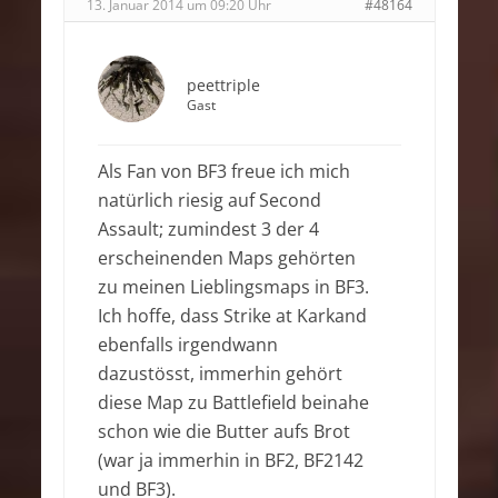
13. Januar 2014 um 09:20 Uhr
#48164
peettriple
Gast
Als Fan von BF3 freue ich mich
natürlich riesig auf Second
Assault; zumindest 3 der 4
erscheinenden Maps gehörten
zu meinen Lieblingsmaps in BF3.
Ich hoffe, dass Strike at Karkand
ebenfalls irgendwann
dazustösst, immerhin gehört
diese Map zu Battlefield beinahe
schon wie die Butter aufs Brot
(war ja immerhin in BF2, BF2142
und BF3).