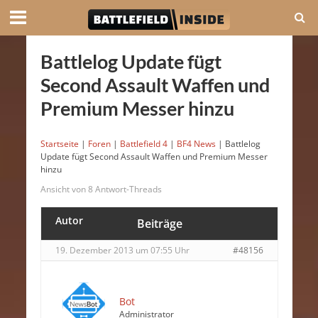
Battlelog Update fügt
Second Assault Waffen und
Premium Messer hinzu
Startseite
|
Foren
|
Battlefield 4
|
BF4 News
|
Battlelog
Update fügt Second Assault Waffen und Premium Messer
hinzu
Ansicht von 8 Antwort-Threads
Autor
Beiträge
19. Dezember 2013 um 07:55 Uhr
#48156
Bot
Administrator