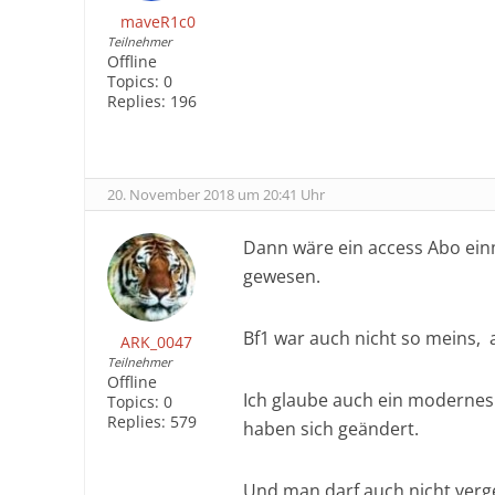
maveR1c0
Teilnehmer
Offline
Topics:
0
Replies:
196
20. November 2018 um 20:41 Uhr
Dann wäre ein access Abo ein
gewesen.
Bf1 war auch nicht so meins, a
ARK_0047
Teilnehmer
Offline
Ich glaube auch ein modernes 
Topics:
0
Replies:
579
haben sich geändert.
Und man darf auch nicht verge