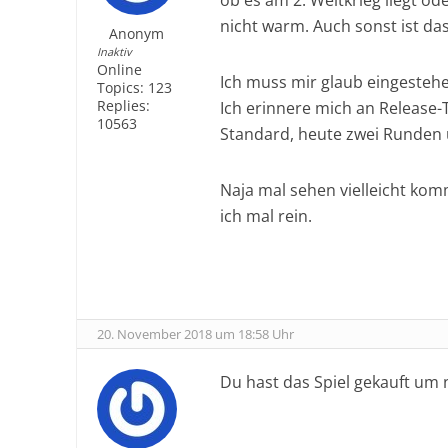
ob es am 2. Weltkrieg liegt o
nicht warm. Auch sonst ist das
Anonym
Inaktiv
Online
Ich muss mir glaub eingestehen
Topics:
123
Replies:
Ich erinnere mich an Release-
10563
Standard, heute zwei Runden
Naja mal sehen vielleicht ko
ich mal rein.
20. November 2018 um 18:58 Uhr
Du hast das Spiel gekauft um