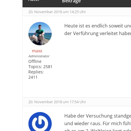
Beiträge
20. November 2018 um 14:25 Uhr
Heute ist es endlich soweit un
der Verführung verleitet habe
maxx
Administrator
Offline
Topics:
2581
Replies:
2411
20. November 2018 um 17:54 Uhr
Habe der Versuchung standgeh
und wieder raus. Für mich füh