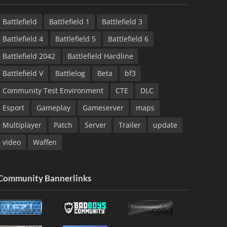
Battlefield
Battlefield 1
Battlefield 3
Battlefield 4
Battlefield 5
Battlefield 6
Battlefield 2042
Battlefield Hardline
Battlefield V
Battlelog
Beta
bf3
Community Test Environment
CTE
DLC
Esport
Gameplay
Gameserver
maps
Multiplayer
Patch
Server
Trailer
update
video
Waffen
Community Bannerlinks