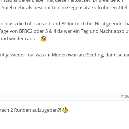
der was anderem, aber mit diesen altbacken BF’s werde ich
 Spiel mehr als beschnitten im Gegensatz zu früheren Titel.
, dass die Luft raus ist und BF für mich bei Nr. 4 geendet h
Tage von BFBC2 oder 3 & 4 da war ein Tag und Nacht absolu
 und wieder raus…
mmt ja wieder mal was im Modernwarfare Seeting, dann scha
#136
 nach 2 Runden aufzugeben?!