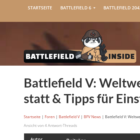
STARTSEITE
BATTLEFIELD 6
BATTLEFIELD 204
Battlefield V: Weltw
statt & Tipps für Eins
Startseite
|
Foren
|
Battlefield V
|
BFV News
|
Battlefield V: Weltw
Ansicht von 4 Antwort-Threads
Autor