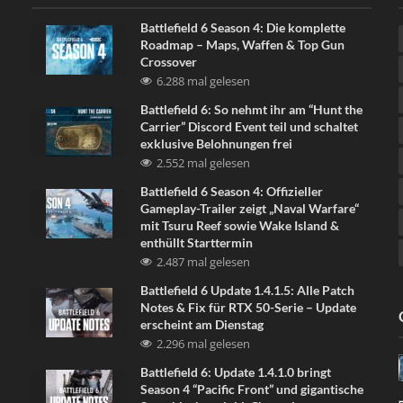
Battlefield 6 Season 4: Die komplette
Roadmap – Maps, Waffen & Top Gun
Crossover
6.288 mal gelesen
Battlefield 6: So nehmt ihr am “Hunt the
Carrier” Discord Event teil und schaltet
exklusive Belohnungen frei
2.552 mal gelesen
Battlefield 6 Season 4: Offizieller
Gameplay-Trailer zeigt „Naval Warfare“
mit Tsuru Reef sowie Wake Island &
enthüllt Starttermin
2.487 mal gelesen
Battlefield 6 Update 1.4.1.5: Alle Patch
Notes & Fix für RTX 50-Serie – Update
erscheint am Dienstag
2.296 mal gelesen
Battlefield 6: Update 1.4.1.0 bringt
Season 4 “Pacific Front” und gigantische