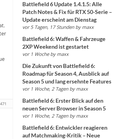
Battlefield 6 Update 1.4.1.5: Alle
Patch Notes & Fix für RTX 50-Serie –
Update erscheint am Dienstag
at.
vor 5 Tagen, 17 Stunden
by
maxx
ter
Battlefield 6: Waffen & Fahrzeuge
2XP Weekend ist gestartet
vor 1 Woche
by
maxx
ue
Die Zukunft von Battlefield 6:
Roadmap für Season 4, Ausblick auf
Season 5 und lang ersehnte Features
vor 1 Woche, 2 Tagen
by
maxx
Battlefield 6: Erster Blick auf den
471
neuen Server Browser in Season 5
vor 1 Woche, 2 Tagen
by
maxx
Battlefield 6: Entwickler reagieren
auf Matchmaking-Kritik – Neue