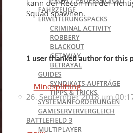
PROFI / PROFESSIONAL
kann der Recon mit der richt
FAHRZEUGE
Squad spawnen.
ERWEITERUNGSPACKS
CRIMINAL ACTIVITY
ROBBERY
BLACKOUT
GETAWAY
1 user thanked author for this p
BETRAYAL
GUIDES
SYNDIKATS-AUFTRÄGE
Mindsplitting
TIPPS & TRICKS
26. September 2018 um 00:1
SYSTEMANFORDERUNGEN
GAMESERVERVERGLEICH
BATTLEFIELD 3
MULTIPLAYER