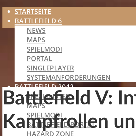
STARTSEITE
BATTLEFIELD 6
NEWS
MAPS
SPIELMODI
PORTAL
SINGLEPLAYER
SYSTEMANFORDERUNGEN
BATTLEFIELD 2042
Battlefield V: 
SPEZIALISTEN
MAPS
SPIELMODI
Kampfrollen un
BATTLEFIELD PORTAL
HAZARD ZONE