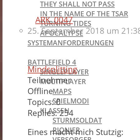
THEY SHALL NOT PASS
IN THE NAME OF THE TSAR
ARK_0047
TURNING TIDES
25. September 2018 um 21:3
APOCALYPSE
SYSTEMANFORDERUNGEN
BATTLEFIELD OLDIES
BATTLEFIELD 4
Mindsplitting
SINGLEPLAYER
Teilnehmer
MULTIPLAYER
Offline
MAPS
SPIELMODI
Topics:
0
KLASSEN
Replies:
254
STURMSOLDAT
PIONIER
Eines macht mich Stutzig:
VERSORGER