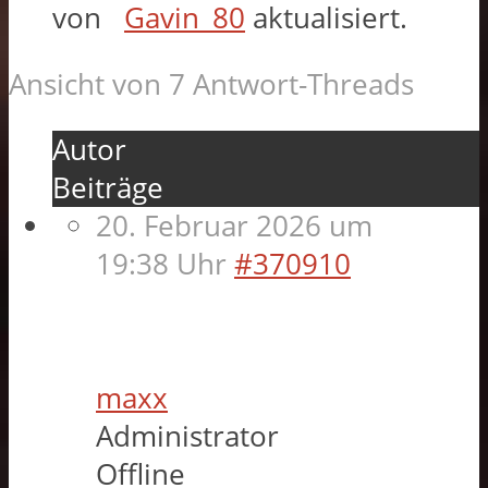
von
Gavin_80
aktualisiert.
Ansicht von 7 Antwort-Threads
Autor
Beiträge
20. Februar 2026 um
19:38 Uhr
#370910
maxx
Administrator
Offline