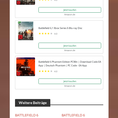
Jetzt kaufen
Amazon.de
Battlefield 6,1 Xbox Series X-Blu-ray Disc
4.0
Jetzt kaufen
Amazon.de
Battlefield 6 Phantom Edition PCWin | Download Code EA
App | Deutsch Phantom | PC Code - EA App
4.0
Jetzt kaufen
Amazon.de
Weitere Beiträge
BATTLEFIELD 6
BATTLEFIELD 6