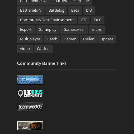
Battlefield 2042
Battlefield Hardline
Battlefield V
Battlelog
Beta
bf3
Community Test Environment
CTE
DLC
Esport
Gameplay
Gameserver
maps
Multiplayer
Patch
Server
Trailer
update
video
Waffen
Community Bannerlinks