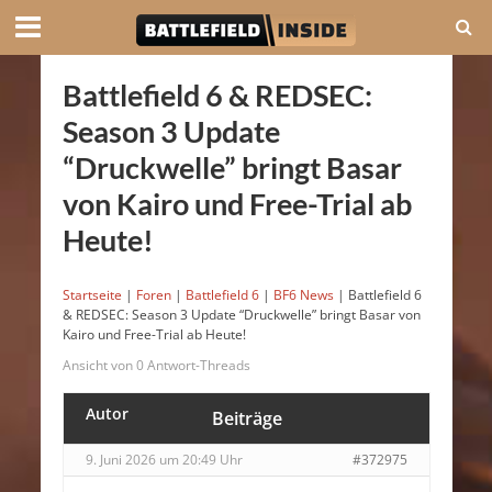
Battlefield 6 & REDSEC:
Season 3 Update
“Druckwelle” bringt Basar
von Kairo und Free-Trial ab
Heute!
Startseite
|
Foren
|
Battlefield 6
|
BF6 News
|
Battlefield 6
& REDSEC: Season 3 Update “Druckwelle” bringt Basar von
Kairo und Free-Trial ab Heute!
Ansicht von 0 Antwort-Threads
Autor
Beiträge
9. Juni 2026 um 20:49 Uhr
#372975