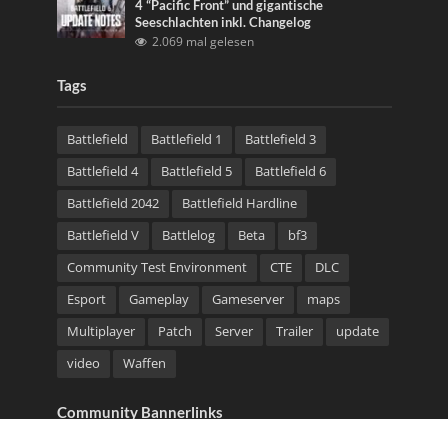
4 “Pacific Front” und gigantische
Seeschlachten inkl. Changelog
2.069 mal gelesen
Tags
Battlefield
Battlefield 1
Battlefield 3
Battlefield 4
Battlefield 5
Battlefield 6
Battlefield 2042
Battlefield Hardline
Battlefield V
Battlelog
Beta
bf3
Community Test Environment
CTE
DLC
Esport
Gameplay
Gameserver
maps
Multiplayer
Patch
Server
Trailer
update
video
Waffen
Community Bannerlinks