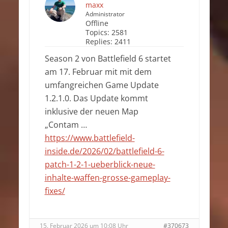
maxx
Administrator
Offline
Topics:
2581
Replies:
2411
Season 2 von Battlefield 6 startet
am 17. Februar mit mit dem
umfangreichen Game Update
1.2.1.0. Das Update kommt
inklusive der neuen Map
„Contam …
https://www.battlefield-
inside.de/2026/02/battlefield-6-
patch-1-2-1-ueberblick-neue-
inhalte-waffen-grosse-gameplay-
fixes/
15. Februar 2026 um 10:08 Uhr
#370673