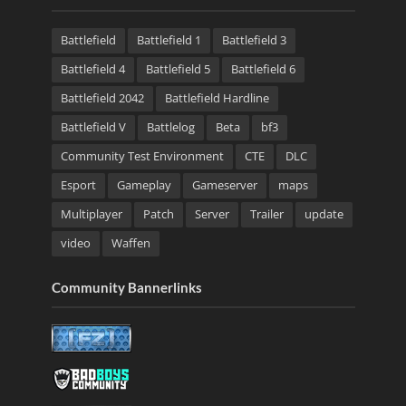
Battlefield
Battlefield 1
Battlefield 3
Battlefield 4
Battlefield 5
Battlefield 6
Battlefield 2042
Battlefield Hardline
Battlefield V
Battlelog
Beta
bf3
Community Test Environment
CTE
DLC
Esport
Gameplay
Gameserver
maps
Multiplayer
Patch
Server
Trailer
update
video
Waffen
Community Bannerlinks