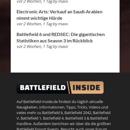
vor 2 Wochen, 1 Tag
by
maxx
Electronic Arts: Verkauf an Saudi-Arabien
nimmt wichtige Hürde
vor 2 Wochen, 1 Tag
by
maxx
Battlefield 6 und REDSEC: Die gigantischen
Statistiken aus Season 3 im Rückblick
vor 2 Wochen, 1 Tag
by
maxx
Auf Battlefield-Inside.de findest du täglich aktuelle
Neuigkeiten, Informationen, Tipps, Tricks, Videos und
vieles mehr zu
Battlefield 6
,
Battlefield 2042
,
Battlefield
V
,
Battlefield 1
,
Battlefield 4
,
Battlefield 3
&
Battlefield
Hardline
. Außerdem berichten wir über die die größten
Battlefield Esport Events. Besucht auch unser
Forum
.