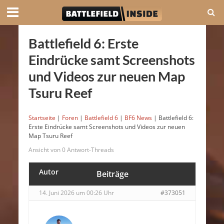
Battlefield 6: Erste
Eindrücke samt Screenshots
und Videos zur neuen Map
Tsuru Reef
Startseite
|
Foren
|
Battlefield 6
|
BF6 News
|
Battlefield 6:
Erste Eindrücke samt Screenshots und Videos zur neuen
Map Tsuru Reef
Ansicht von 0 Antwort-Threads
Autor
Beiträge
14. Juni 2026 um 00:26 Uhr
#373051