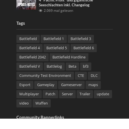
4 “Pacific Front” und gigantische
Seeschlachten inkl. Changelog
2.069 mal gelesen
Tags
Battlefield
Battlefield 1
Battlefield 3
Battlefield 4
Battlefield 5
Battlefield 6
Battlefield 2042
Battlefield Hardline
Battlefield V
Battlelog
Beta
bf3
Community Test Environment
CTE
DLC
Esport
Gameplay
Gameserver
maps
Multiplayer
Patch
Server
Trailer
update
video
Waffen
Community Bannerlinks