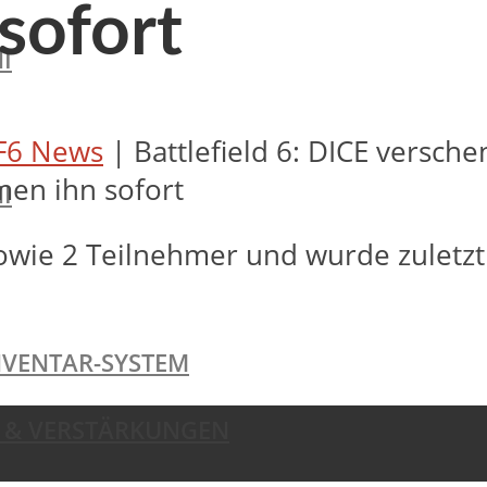
sofort
I
F6 News
|
Battlefield 6: DICE versche
men ihn sofort
I
owie 2 Teilnehmer und wurde zuletz
NVENTAR-SYSTEM
TE & VERSTÄRKUNGEN