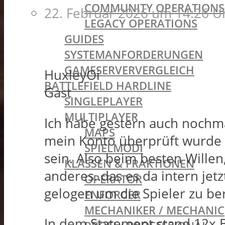
COMMUNITY OPERATIONS
22. Februar 2026 um 14:26 U
LEGACY OPERATIONS
GUIDES
SYSTEMANFORDERUNGEN
GAMESERVERVERGLEICH
HuxleyOi
BATTLEFIELD HARDLINE
Gast
SINGLEPLAYER
MULTIPLAYER
Ich habe gestern auch nochma
MAPS
mein Konto überprüft wurde u
SPIELMODI
sein. Also beim besten Wille
KLASSEN & FRAKTIONEN
anderes..das es da intern jetz
OPERATOR
gelogen um die Spieler zu be
ENFORCER
MECHANIKER / MECHANIC
In dem Statement stand 12x 