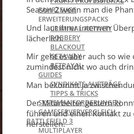
PROFI / PROFESSIONAL
Season 2 wenn man die Phant
FAHRZEUGE
ERWEITERUNGSPACKS
Und laut ihrer internen Überp
CRIMINAL ACTIVITY
ROBBERY
lächerlich.
BLACKOUT
Mir geht es aber auch so wie 
GETAWAY
BETRAYAL
zumindest nicht wo auch drin 
GUIDES
SYNDIKATS-AUFTRÄGE
Man bekommt ja zwischendur
TIPPS & TRICKS
SYSTEMANFORDERUNGEN
Der Mitarbeiter gestern konn
GAMESERVERVERGLEICH
führen und einen Kontakt zu 
BATTLEFIELD 3
herstellen.
MULTIPLAYER