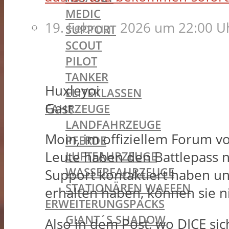
MEDIC
19. Februar 2026 um 22:00 U
SUPPORT
SCOUT
PILOT
TANKER
Huxleyoi
ELITEKLASSEN
Gast
FAHRZEUGE
LANDFAHRZEUGE
Moin, im offiziellem Forum v
PFERDE
Leute haben den Battlepass ni
LUFTFAHRZEUGE
WASSERFAHRZEUGE
Support kontaktiert haben un
STATIONÄREN WAFFEN
erhalten haben, können sie ni
ERWEITERUNGSPACKS
GIANT´S SHADOW
Also in dem Post, wo DICE sich