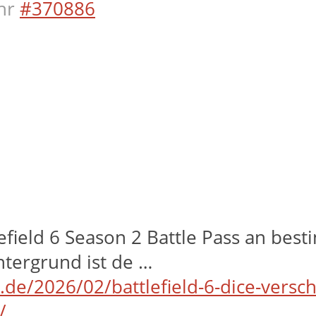
hr
#370886
lefield 6 Season 2 Battle Pass an best
ntergrund ist de …
e.de/2026/02/battlefield-6-dice-versc
/