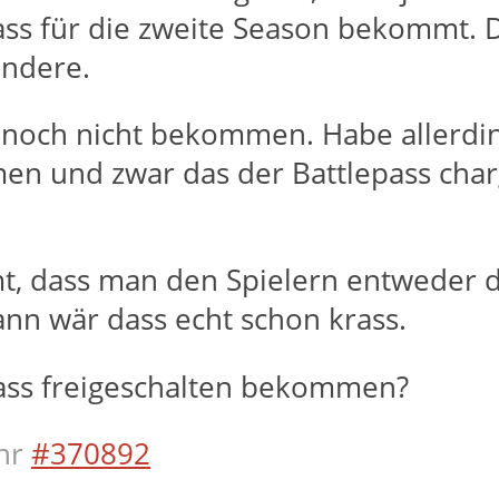
ass für die zweite Season bekommt.
andere.
h noch nicht bekommen. Habe allerdi
n und zwar das der Battlepass char
t, dass man den Spielern entweder d
ann wär dass echt schon krass.
pass freigeschalten bekommen?
hr
#370892