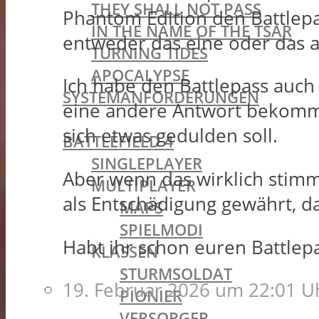
THEY SHALL NOT PASS
Phantom Edition den Battlep
IN THE NAME OF THE TSAR
entweder das eine oder das 
TURNING TIDES
APOCALYPSE
Ich habe den Battlepass auc
SYSTEMANFORDERUNGEN
eine andere Antwort bekomme
BATTLEFIELD OLDIES
sich etwas gedulden soll.
BATTLEFIELD 4
SINGLEPLAYER
Aber wenn das wirklich stimm
MULTIPLAYER
als Entschädigung gewährt, d
MAPS
SPIELMODI
Habt ihr schon euren Battle
KLASSEN
STURMSOLDAT
19. Februar 2026 um 22:01 U
PIONIER
VERSORGER