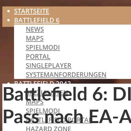
STARTSEITE
BATTLEFIELD 6
NEWS
MAPS
SPIELMODI
PORTAL
SINGLEPLAYER
SYSTEMANFORDERUNGEN
BATTLEFIELD 2042
Battlefield 6: 
SPEZIALISTEN
MAPS
SPIELMODI
Pass nach EA-Ap
BATTLEFIELD PORTAL
HAZARD ZONE