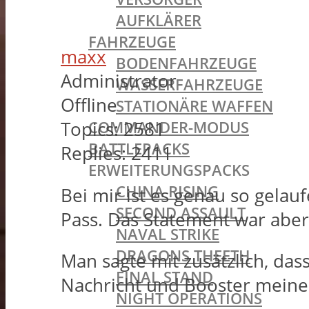
AUFKLÄRER
FAHRZEUGE
maxx
BODENFAHRZEUGE
Administrator
WASSERFAHRZEUGE
Offline
STATIONÄRE WAFFEN
COMMANDER-MODUS
Topics:
2581
BATTLEPACKS
Replies:
2411
ERWEITERUNGSPACKS
CHINA RISING
Bei mir ist es genau so gelau
SECOND ASSAULT
Pass. Das Statement war aber 
NAVAL STRIKE
DRAGONS THEETH
Man sagte mit zusätzlich, das
FINAL STAND
Nachricht und Booster meine
NIGHT OPERATIONS