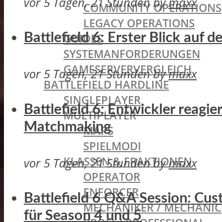
vor 5 Tagen, 21 Stunden
by
maxx
COMMUNITY OPERATIONS
LEGACY OPERATIONS
Battlefield 6: Erster Blick auf
GUIDES
SYSTEMANFORDERUNGEN
GAMESERVERVERGLEICH
vor 5 Tagen, 21 Stunden
by
maxx
BATTLEFIELD HARDLINE
SINGLEPLAYER
Battlefield 6: Entwickler reagi
MULTIPLAYER
Matchmaking
MAPS
SPIELMODI
KLASSEN & FRAKTIONEN
vor 5 Tagen, 21 Stunden
by
maxx
OPERATOR
ENFORCER
Battlefield 6 Q&A Session: Cu
MECHANIKER / MECHANIC
für Season 4 und 5