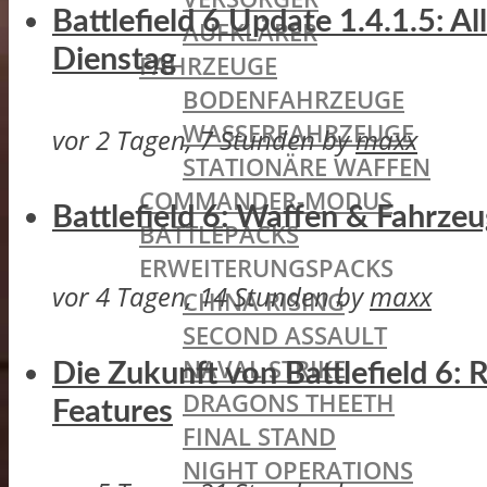
Battlefield 6 Update 1.4.1.5: A
AUFKLÄRER
Dienstag
FAHRZEUGE
BODENFAHRZEUGE
WASSERFAHRZEUGE
vor 2 Tagen, 7 Stunden
by
maxx
STATIONÄRE WAFFEN
COMMANDER-MODUS
Battlefield 6: Waffen & Fahrze
BATTLEPACKS
ERWEITERUNGSPACKS
vor 4 Tagen, 14 Stunden
by
maxx
CHINA RISING
SECOND ASSAULT
NAVAL STRIKE
Die Zukunft von Battlefield 6:
DRAGONS THEETH
Features
FINAL STAND
NIGHT OPERATIONS