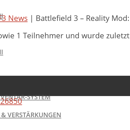
I
F3 News
|
Battlefield 3 – Reality Mod
owie 1 Teilnehmer und wurde zuletz
I
NVENTAR-SYSTEM
26850
TE & VERSTÄRKUNGEN