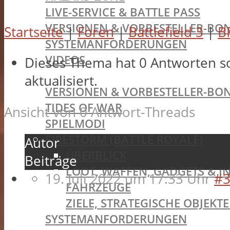
LIVE-SERVICE & BATTLE PASS
VERSIONEN & VORBESTELLER-BON
Startseite
|
Foren
|
Battlefield 3
|
B
SYSTEMANFORDERUNGEN
VIDEOS
Dieses Thema hat 0 Antworten s
BATTLEFIELD V
aktualisiert.
VERSIONEN & VORBESTELLER-BON
TIDES OF WAR
Ansicht von 0 Antwort-Threads
SPIELMODI
FIRESTORM (BATTLE ROYALE)
Autor
ÜBERBLICK
Beiträge
LOOT, WAFFEN, GADGETS & I
19. Juli 2022 um 17:33 Uhr
#3
FAHRZEUGE
ZIELE, STRATEGISCHE OBJEK
SYSTEMANFORDERUNGEN