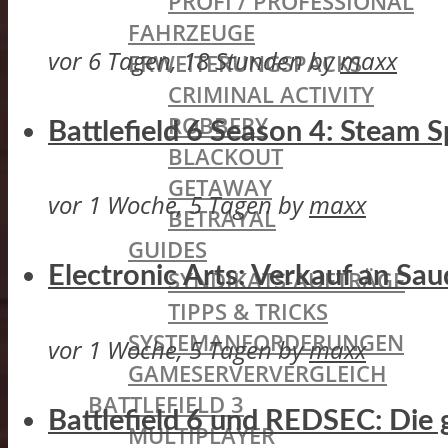
PROFI / PROFESSIONAL
FAHRZEUGE
vor 6 Tagen, 18 Stunden
by
maxx
ERWEITERUNGSPACKS
CRIMINAL ACTIVITY
ROBBERY
Battlefield 6 Season 4: Steam
BLACKOUT
GETAWAY
vor 1 Woche, 5 Tagen
by
maxx
BETRAYAL
GUIDES
Electronic Arts: Verkauf an Sa
SYNDIKATS-AUFTRÄGE
TIPPS & TRICKS
SYSTEMANFORDERUNGEN
vor 1 Woche, 5 Tagen
by
maxx
GAMESERVERVERGLEICH
BATTLEFIELD 3
Battlefield 6 und REDSEC: Die 
MULTIPLAYER