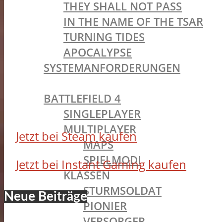
THEY SHALL NOT PASS
IN THE NAME OF THE TSAR
TURNING TIDES
APOCALYPSE
SYSTEMANFORDERUNGEN
BATTLEFIELD OLDIES
BATTLEFIELD 4
SINGLEPLAYER
MULTIPLAYER
Jetzt bei Steam kaufen
MAPS
SPIELMODI
Jetzt bei Instant Gaming kaufen
KLASSEN
STURMSOLDAT
Neue Beiträge
PIONIER
VERSORGER