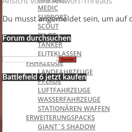
Ansicht von 0 Antwort-Threads
MEDIC
SUPPORT
Du musst angemeldet sein, um auf 
SCOUT
PILOT
Forum durchsuchen
TANKER
ELITEKLASSEN
Suchen
FAHRZEUGE
nach:
LANDFAHRZEUGE
Battlefield 6 jetzt kaufen
PFERDE
LUFTFAHRZEUGE
WASSERFAHRZEUGE
STATIONÄREN WAFFEN
ERWEITERUNGSPACKS
GIANT´S SHADOW