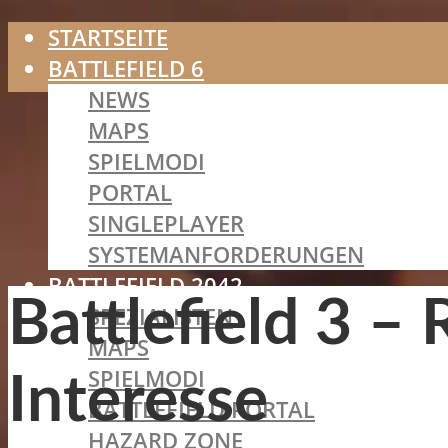
STARTSEITE
BATTLEFIELD 6
NEWS
MAPS
SPIELMODI
PORTAL
SINGLEPLAYER
SYSTEMANFORDERUNGEN
BATTLEFIELD 2042
Battlefield 3 –
SPEZIALISTEN
MAPS
SPIELMODI
Interesse
BATTLEFIELD PORTAL
HAZARD ZONE