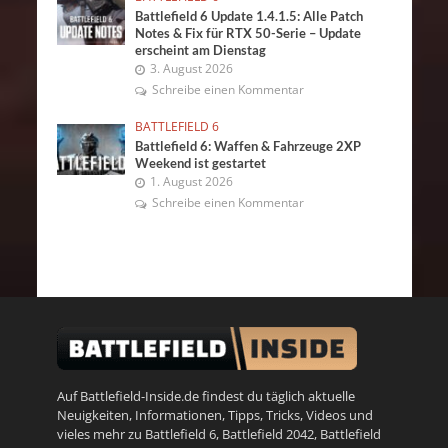
Battlefield 6 Update 1.4.1.5: Alle Patch
Notes & Fix für RTX 50-Serie – Update
erscheint am Dienstag
3. August 2026
Schreibe einen Kommentar
BATTLEFIELD 6
Battlefield 6: Waffen & Fahrzeuge 2XP
Weekend ist gestartet
1. August 2026
Schreibe einen Kommentar
Auf Battlefield-Inside.de findest du täglich aktuelle
Neuigkeiten, Informationen, Tipps, Tricks, Videos und
vieles mehr zu
Battlefield 6
,
Battlefield 2042
,
Battlefield