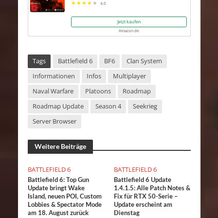
4.0
Jetzt kaufen
Amazon.de
Tags
Battlefield 6
BF6
Clan System
Informationen
Infos
Multiplayer
Naval Warfare
Platoons
Roadmap
Roadmap Update
Season 4
Seekrieg
Server Browser
Weitere Beiträge
BATTLEFIELD 6
BATTLEFIELD 6
Battlefield 6: Top Gun
Battlefield 6 Update
Update bringt Wake
1.4.1.5: Alle Patch Notes &
Island, neuen POI, Custom
Fix für RTX 50-Serie –
Lobbies & Spectator Mode
Update erscheint am
am 18. August zurück
Dienstag