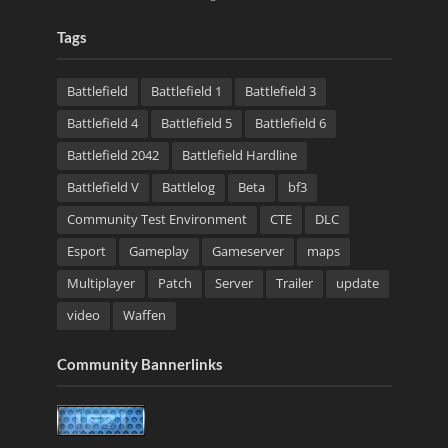
Tags
Battlefield
Battlefield 1
Battlefield 3
Battlefield 4
Battlefield 5
Battlefield 6
Battlefield 2042
Battlefield Hardline
Battlefield V
Battlelog
Beta
bf3
Community Test Environment
CTE
DLC
Esport
Gameplay
Gameserver
maps
Multiplayer
Patch
Server
Trailer
update
video
Waffen
Community Bannerlinks