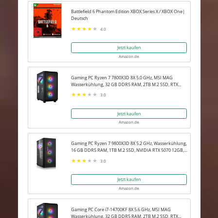
Battlefield 6 Phantom Edition XBOX Series X / XBOX One|
Deutsch
4.0
Jetzt kaufen
Amazon.de
Gaming PC Ryzen 7 7800X3D 8X 5.0 GHz, MSI MAG
Wasserkühlung, 32 GB DDR5 RAM, 2TB M.2 SSD, RTX
5080 16GB, Win 11 Pro
3.0
Jetzt kaufen
Amazon.de
Gaming PC Ryzen 7 9800X3D 8X 5.2 GHz, Wasserkühlung,
16 GB DDR5 RAM, 1TB M.2 SSD, NVIDIA RTX 5070 12GB,
Win 11 Pro
3.0
Jetzt kaufen
Amazon.de
Gaming PC Core i7-14700KF 8X 5.6 GHz, MSI MAG
Wasserkühlung, 32 GB DDR5 RAM, 2TB M.2 SSD, RTX