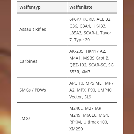
Waffentyp
Waffenliste
6P6P7 KORD, ACE 32,
G36, G3A4, HK433,
Assault Rifles
L85A3, SCAR-L, Tavor
7, Type 20
AK-205, HK417 A2,
M4A1, MSBS Grot B,
Carbines
QBZ-192, SCAR-SC, SG
553R, XM7
APC 10, MP5 MLI, MP7
SMGs / PDWs
A2, MPX, P90, UMP40,
Vector, SL9
M240L, M27 IAR,
M249, M60E6, MG4,
LMGs
RPKM, Ultimax 100,
XM250