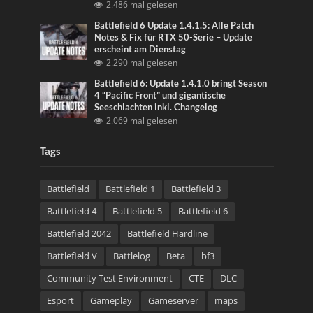
2.486 mal gelesen
Battlefield 6 Update 1.4.1.5: Alle Patch
Notes & Fix für RTX 50-Serie – Update
erscheint am Dienstag
2.290 mal gelesen
Battlefield 6: Update 1.4.1.0 bringt Season
4 “Pacific Front” und gigantische
Seeschlachten inkl. Changelog
2.069 mal gelesen
Tags
Battlefield
Battlefield 1
Battlefield 3
Battlefield 4
Battlefield 5
Battlefield 6
Battlefield 2042
Battlefield Hardline
Battlefield V
Battlelog
Beta
bf3
Community Test Environment
CTE
DLC
Esport
Gameplay
Gameserver
maps