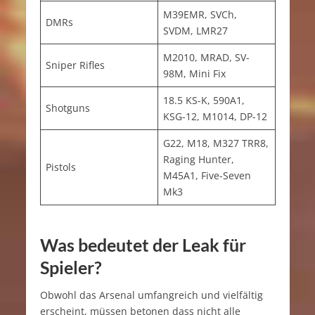
M39EMR, SVCh,
DMRs
SVDM, LMR27
M2010, MRAD, SV-
Sniper Rifles
98M, Mini Fix
18.5 KS-K, 590A1,
Shotguns
KSG-12, M1014, DP-12
G22, M18, M327 TRR8,
Raging Hunter,
Pistols
M45A1, Five-Seven
Mk3
Was bedeutet der Leak für
Spieler?
Obwohl das Arsenal umfangreich und vielfältig
erscheint, müssen betonen dass nicht alle