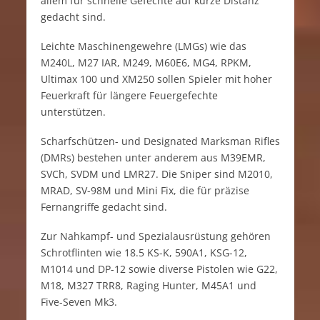
allem für schnelle Gefechte auf kurze Distanz
gedacht sind.
Leichte Maschinengewehre (LMGs) wie das
M240L, M27 IAR, M249, M60E6, MG4, RPKM,
Ultimax 100 und XM250 sollen Spieler mit hoher
Feuerkraft für längere Feuergefechte
unterstützen.
Scharfschützen- und Designated Marksman Rifles
(DMRs) bestehen unter anderem aus M39EMR,
SVCh, SVDM und LMR27. Die Sniper sind M2010,
MRAD, SV-98M und Mini Fix, die für präzise
Fernangriffe gedacht sind.
Zur Nahkampf- und Spezialausrüstung gehören
Schrotflinten wie 18.5 KS-K, 590A1, KSG-12,
M1014 und DP-12 sowie diverse Pistolen wie G22,
M18, M327 TRR8, Raging Hunter, M45A1 und
Five-Seven Mk3.