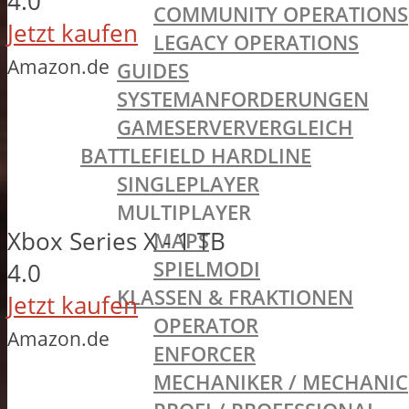
4.0
COMMUNITY OPERATIONS
Jetzt kaufen
LEGACY OPERATIONS
Amazon.de
GUIDES
SYSTEMANFORDERUNGEN
GAMESERVERVERGLEICH
BATTLEFIELD HARDLINE
SINGLEPLAYER
MULTIPLAYER
Xbox Series X - 1 TB
MAPS
SPIELMODI
4.0
KLASSEN & FRAKTIONEN
Jetzt kaufen
OPERATOR
Amazon.de
ENFORCER
MECHANIKER / MECHANIC