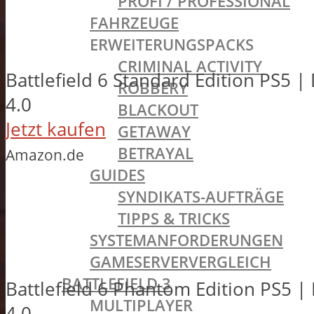
PROFI / PROFESSIONAL
FAHRZEUGE
ERWEITERUNGSPACKS
CRIMINAL ACTIVITY
Battlefield 6 Standard Edition PS5 |
ROBBERY
4.0
BLACKOUT
Jetzt kaufen
GETAWAY
BETRAYAL
Amazon.de
GUIDES
SYNDIKATS-AUFTRÄGE
TIPPS & TRICKS
SYSTEMANFORDERUNGEN
GAMESERVERVERGLEICH
BATTLEFIELD 3
Battlefield 6 Phantom Edition PS5 |
MULTIPLAYER
4.0