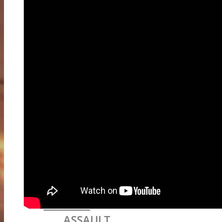
BATTLEFIELD 1
SINGLEPLAYER
ALLGEMEINES
MISSIONEN
TRAILER
MULTIPLAYER
ALLGEMEINES
SPIELMODI
MAPS
WAFFEN & AUSRÜSTUNG
MEDAILLEN
BATTLEPACKS
INCURSIONS
KLASSEN
ASSAULT