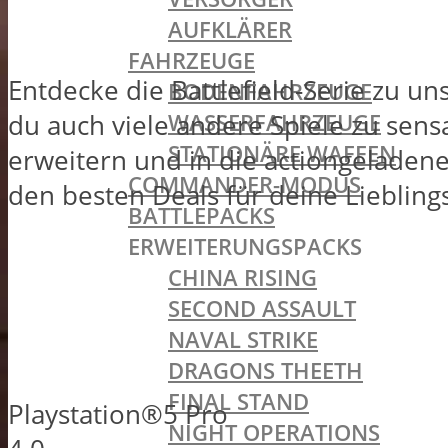
AUFKLÄRER
FAHRZEUGE
Entdecke die Battlefield-Serie zu u
BODENFAHRZEUGE
WASSERFAHRZEUGE
du auch viele andere Spiele zu sens
STATIONÄRE WAFFEN
erweitern und in die actiongeladen
COMMANDER-MODUS
den besten Deals für deine Liebling
BATTLEPACKS
ERWEITERUNGSPACKS
CHINA RISING
SECOND ASSAULT
NAVAL STRIKE
DRAGONS THEETH
FINAL STAND
Playstation®5 Pro
NIGHT OPERATIONS