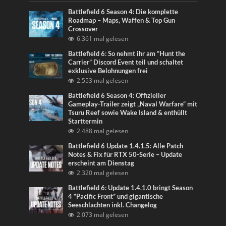
Battlefield 6 Season 4: Die komplette
Roadmap – Maps, Waffen & Top Gun
Crossover
6.361 mal gelesen
Battlefield 6: So nehmt ihr am “Hunt the
Carrier” Discord Event teil und schaltet
exklusive Belohnungen frei
2.553 mal gelesen
Battlefield 6 Season 4: Offizieller
Gameplay-Trailer zeigt „Naval Warfare“ mit
Tsuru Reef sowie Wake Island & enthüllt
Starttermin
2.488 mal gelesen
Battlefield 6 Update 1.4.1.5: Alle Patch
Notes & Fix für RTX 50-Serie – Update
erscheint am Dienstag
2.320 mal gelesen
Battlefield 6: Update 1.4.1.0 bringt Season
4 “Pacific Front” und gigantische
Seeschlachten inkl. Changelog
2.073 mal gelesen