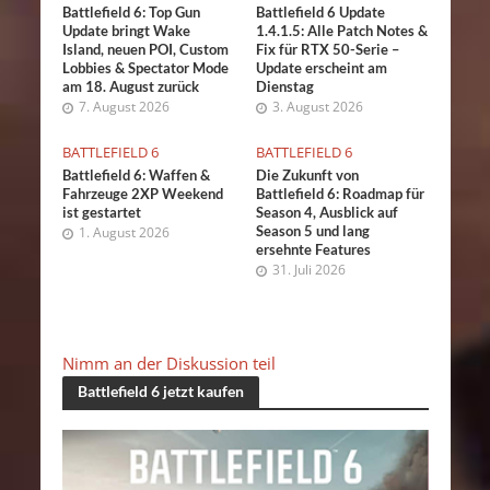
Battlefield 6: Top Gun
Battlefield 6 Update
Update bringt Wake
1.4.1.5: Alle Patch Notes &
Island, neuen POI, Custom
Fix für RTX 50-Serie –
Lobbies & Spectator Mode
Update erscheint am
am 18. August zurück
Dienstag
7. August 2026
3. August 2026
BATTLEFIELD 6
BATTLEFIELD 6
Battlefield 6: Waffen &
Die Zukunft von
Fahrzeuge 2XP Weekend
Battlefield 6: Roadmap für
ist gestartet
Season 4, Ausblick auf
Season 5 und lang
1. August 2026
ersehnte Features
31. Juli 2026
Nimm an der Diskussion teil
Battlefield 6 jetzt kaufen