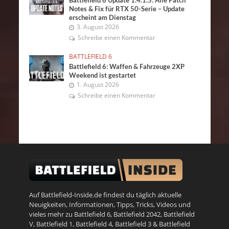
Battlefield 6 Update 1.4.1.5: Alle Patch
Notes & Fix für RTX 50-Serie – Update
erscheint am Dienstag
3. August 2026
Schreibe einen Kommentar
BATTLEFIELD 6
Battlefield 6: Waffen & Fahrzeuge 2XP
Weekend ist gestartet
1. August 2026
Schreibe einen Kommentar
Auf Battlefield-Inside.de findest du täglich aktuelle
Neuigkeiten, Informationen, Tipps, Tricks, Videos und
vieles mehr zu
Battlefield 6
,
Battlefield 2042
,
Battlefield
V
,
Battlefield 1
,
Battlefield 4
,
Battlefield 3
&
Battlefield