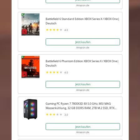
Amazon.de
Battlefield 6 Standard Edition XBOX Series X / XBOX One|
Deutsch
4.0
Jetzt kaufen
Amazon.de
Battlefield 6 Phantom Edition XBOX Series X / XBOX One|
Deutsch
4.0
Jetzt kaufen
Amazon.de
Gaming PC Ryzen 7 7800X3D 8X 5.0 GHz, MSI MAG
Wasserkühlung, 32 GB DDR5 RAM, 2TB M.2 SSD, RTX
5080 16GB, Win 11 Pro
3.0
Jetzt kaufen
Amazon.de