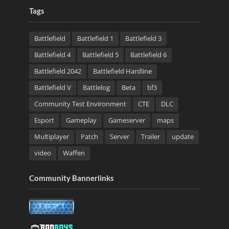
Tags
Battlefield
Battlefield 1
Battlefield 3
Battlefield 4
Battlefield 5
Battlefield 6
Battlefield 2042
Battlefield Hardline
Battlefield V
Battlelog
Beta
bf3
Community Test Environment
CTE
DLC
Esport
Gameplay
Gameserver
maps
Multiplayer
Patch
Server
Trailer
update
video
Waffen
Community Bannerlinks