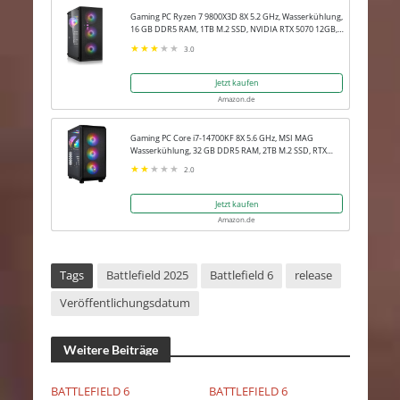
Gaming PC Ryzen 7 9800X3D 8X 5.2 GHz, Wasserkühlung,
16 GB DDR5 RAM, 1TB M.2 SSD, NVIDIA RTX 5070 12GB,
Win 11 Pro
3.0
Jetzt kaufen
Amazon.de
Gaming PC Core i7-14700KF 8X 5.6 GHz, MSI MAG
Wasserkühlung, 32 GB DDR5 RAM, 2TB M.2 SSD, RTX
5080 16GB, Win 11 Pro
2.0
Jetzt kaufen
Amazon.de
Tags
Battlefield 2025
Battlefield 6
release
Veröffentlichungsdatum
Weitere Beiträge
BATTLEFIELD 6
BATTLEFIELD 6