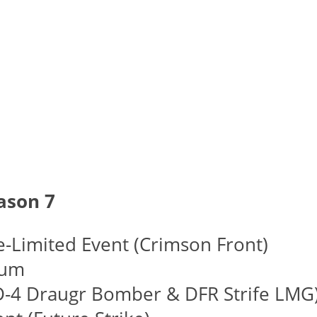
ason 7
e-Limited Event (Crimson Front)
ium
AD-4 Draugr Bomber & DFR Strife LMG