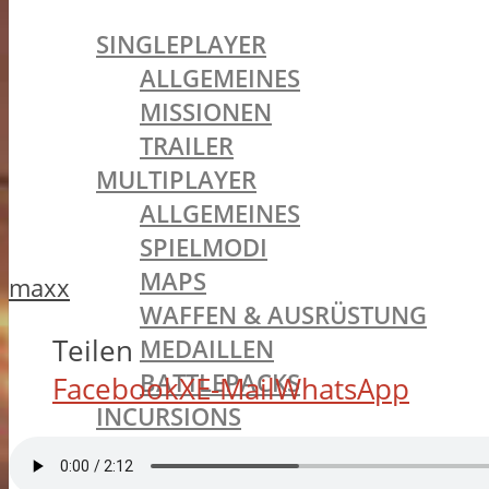
BATTLEFIELD 1
SINGLEPLAYER
ALLGEMEINES
MISSIONEN
TRAILER
MULTIPLAYER
ALLGEMEINES
SPIELMODI
MAPS
maxx
WAFFEN & AUSRÜSTUNG
Teilen
MEDAILLEN
BATTLEPACKS
Facebook
X
E-Mail
WhatsApp
INCURSIONS
KLASSEN
ASSAULT