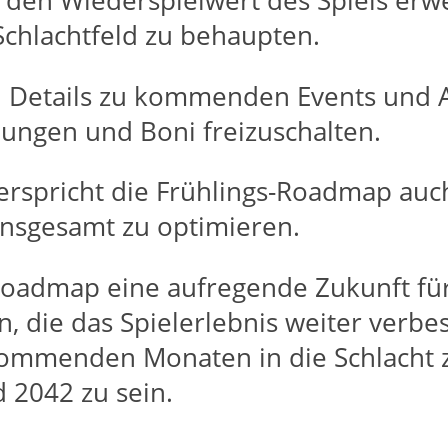
nd den Wiederspielwert des Spiels er
Schlachtfeld zu behaupten.
 Details zu kommenden Events und Akt
hnungen und Boni freizuschalten.
erspricht die Frühlings-Roadmap auc
insgesamt zu optimieren.
-Roadmap eine aufregende Zukunft für
, die das Spielerlebnis weiter verbes
kommenden Monaten in die Schlacht z
d 2042 zu sein.