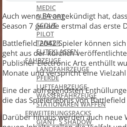
MEDIC
Auch wenn EA angekündigt hat, dass 
SUPPORT
SCOUT
Season 7 gerade erstmal das erste Dr
PILOT
Battlefield 2042 Spieler können sic
TANKER
ELITEKLASSEN
geht aus der kürzlich veröffentlich
FAHRZEUGE
Publisher Electronic Arts enthüllt w
LANDFAHRZEUGE
Monate und verspricht eine Vielzah
PFERDE
LUFTFAHRZEUGE
Eine der aufregendsten Enthüllunge
WASSERFAHRZEUGE
die das Spielerlebnis von Battlefiel
STATIONÄREN WAFFEN
ERWEITERUNGSPACKS
Darüber hinaus werden auch neue W
GIANT´S SHADOW