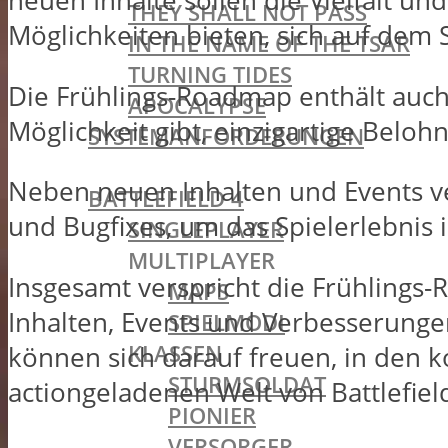
neuen Inhalte sollen die Vielfalt u
THEY SHALL NOT PASS
Möglichkeiten bieten, sich auf dem 
IN THE NAME OF THE TSAR
TURNING TIDES
Die Frühlings-Roadmap enthält auch
APOCALYPSE
Möglichkeit gibt, einzigartige Belo
SYSTEMANFORDERUNGEN
BATTLEFIELD OLDIES
Neben neuen Inhalten und Events v
BATTLEFIELD 4
und Bugfixes, um das Spielerlebnis 
SINGLEPLAYER
MULTIPLAYER
Insgesamt verspricht die Frühlings
MAPS
Inhalten, Events und Verbesserungen
SPIELMODI
KLASSEN
können sich darauf freuen, in den 
STURMSOLDAT
actiongeladenen Welt von Battlefiel
PIONIER
VERSORGER