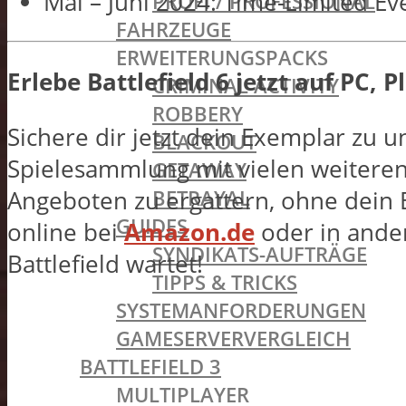
Mai – Juni 2024: Time-Limited Eve
PROFI / PROFESSIONAL
FAHRZEUGE
ERWEITERUNGSPACKS
Erlebe Battlefield 6 jetzt auf PC, 
CRIMINAL ACTIVITY
ROBBERY
Sichere dir jetzt dein Exemplar zu 
BLACKOUT
Spielesammlung mit vielen weiteren
GETAWAY
BETRAYAL
Angeboten zu ergattern, ohne dein B
GUIDES
online bei
Amazon.de
oder in ander
SYNDIKATS-AUFTRÄGE
Battlefield wartet!
TIPPS & TRICKS
SYSTEMANFORDERUNGEN
GAMESERVERVERGLEICH
BATTLEFIELD 3
MULTIPLAYER