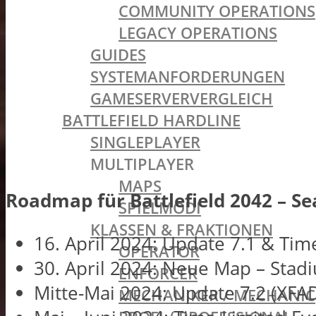
COMMUNITY OPERATIONS
LEGACY OPERATIONS
GUIDES
SYSTEMANFORDERUNGEN
GAMESERVERVERGLEICH
BATTLEFIELD HARDLINE
SINGLEPLAYER
MULTIPLAYER
MAPS
Roadmap für Battlefield 2042 – Se
SPIELMODI
KLASSEN & FRAKTIONEN
16. April 2024: Update 7.1 & Tim
OPERATOR
30. April 2024: Neue Map – Stad
ENFORCER
Mitte-Mai 2024: Update 7.2 (XF
MECHANIKER / MECHANIC