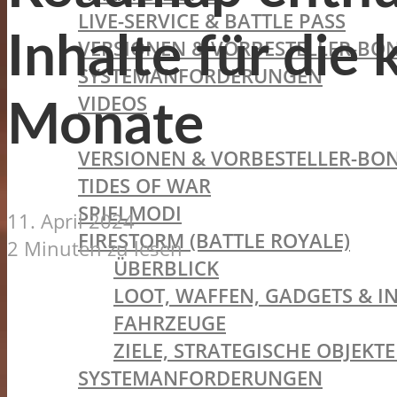
LIVE-SERVICE & BATTLE PASS
Inhalte für di
VERSIONEN & VORBESTELLER-BON
SYSTEMANFORDERUNGEN
VIDEOS
Monate
BATTLEFIELD V
VERSIONEN & VORBESTELLER-BON
TIDES OF WAR
SPIELMODI
11. April 2024
FIRESTORM (BATTLE ROYALE)
2 Minuten zu lesen
ÜBERBLICK
LOOT, WAFFEN, GADGETS & I
FAHRZEUGE
ZIELE, STRATEGISCHE OBJEK
SYSTEMANFORDERUNGEN