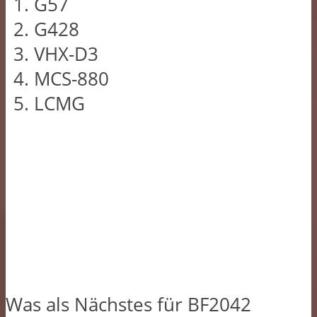
G57
G428
VHX-D3
MCS-880
LCMG
Was als Nächstes für BF2042