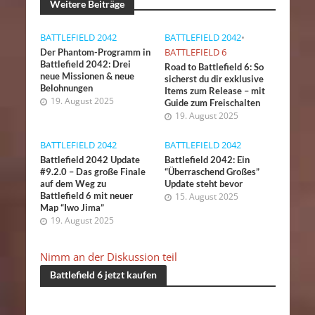
Weitere Beiträge
BATTLEFIELD 2042
BATTLEFIELD 2042
•
BATTLEFIELD 6
Der Phantom-Programm in
Battlefield 2042: Drei
Road to Battlefield 6: So
neue Missionen & neue
sicherst du dir exklusive
Belohnungen
Items zum Release – mit
19. August 2025
Guide zum Freischalten
19. August 2025
BATTLEFIELD 2042
BATTLEFIELD 2042
Battlefield 2042 Update
Battlefield 2042: Ein
#9.2.0 – Das große Finale
“Überraschend Großes”
auf dem Weg zu
Update steht bevor
Battlefield 6 mit neuer
15. August 2025
Map “Iwo Jima”
19. August 2025
Nimm an der Diskussion teil
Battlefield 6 jetzt kaufen