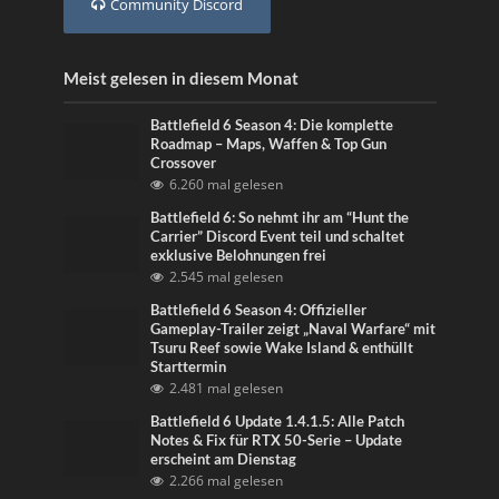
Community Discord
Meist gelesen in diesem Monat
Battlefield 6 Season 4: Die komplette
Roadmap – Maps, Waffen & Top Gun
Crossover
6.260 mal gelesen
Battlefield 6: So nehmt ihr am “Hunt the
Carrier” Discord Event teil und schaltet
exklusive Belohnungen frei
2.545 mal gelesen
Battlefield 6 Season 4: Offizieller
Gameplay-Trailer zeigt „Naval Warfare“ mit
Tsuru Reef sowie Wake Island & enthüllt
Starttermin
2.481 mal gelesen
Battlefield 6 Update 1.4.1.5: Alle Patch
Notes & Fix für RTX 50-Serie – Update
erscheint am Dienstag
2.266 mal gelesen