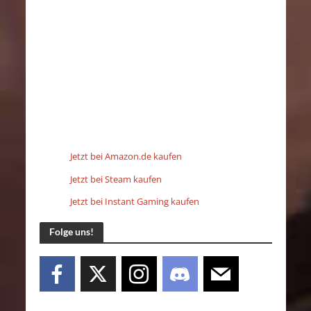
Jetzt bei Amazon.de kaufen
Jetzt bei Steam kaufen
Jetzt bei Instant Gaming kaufen
Folge uns!