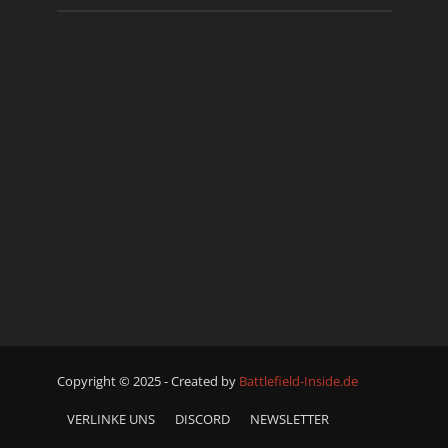
Copyright © 2025 - Created by
Battlefield-Inside.de
VERLINKE UNS
DISCORD
NEWSLETTER