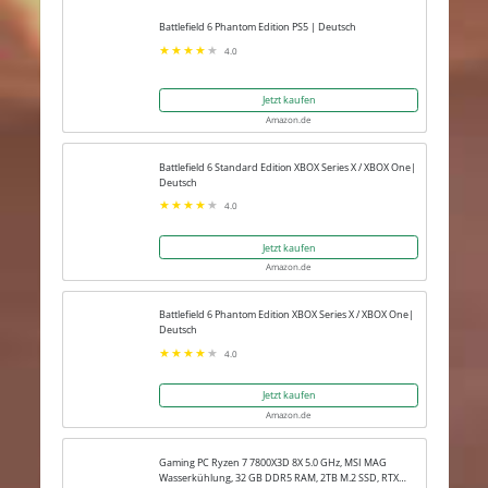
Battlefield 6 Phantom Edition PS5 | Deutsch
4.0
Jetzt kaufen
Amazon.de
Battlefield 6 Standard Edition XBOX Series X / XBOX One|
Deutsch
4.0
Jetzt kaufen
Amazon.de
Battlefield 6 Phantom Edition XBOX Series X / XBOX One|
Deutsch
4.0
Jetzt kaufen
Amazon.de
Gaming PC Ryzen 7 7800X3D 8X 5.0 GHz, MSI MAG
Wasserkühlung, 32 GB DDR5 RAM, 2TB M.2 SSD, RTX