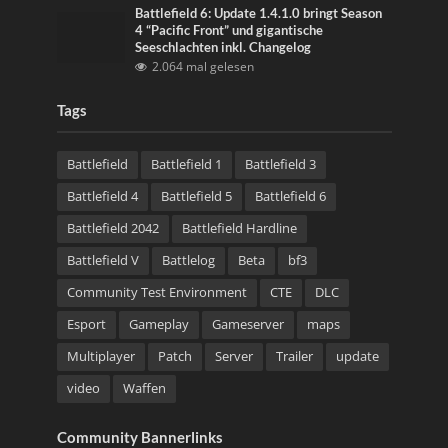
Battlefield 6: Update 1.4.1.0 bringt Season
4 “Pacific Front” und gigantische
Seeschlachten inkl. Changelog
2.064 mal gelesen
Tags
Battlefield
Battlefield 1
Battlefield 3
Battlefield 4
Battlefield 5
Battlefield 6
Battlefield 2042
Battlefield Hardline
Battlefield V
Battlelog
Beta
bf3
Community Test Environment
CTE
DLC
Esport
Gameplay
Gameserver
maps
Multiplayer
Patch
Server
Trailer
update
video
Waffen
Community Bannerlinks