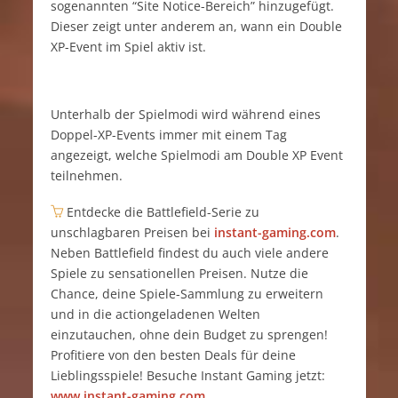
sogenannten “Site Notice-Bereich” hinzugefügt.
Dieser zeigt unter anderem an, wann ein Double
XP-Event im Spiel aktiv ist.
Unterhalb der Spielmodi wird während eines
Doppel-XP-Events immer mit einem Tag
angezeigt, welche Spielmodi am Double XP Event
teilnehmen.
Entdecke die Battlefield-Serie zu
unschlagbaren Preisen bei
instant-gaming.com
.
Neben Battlefield findest du auch viele andere
Spiele zu sensationellen Preisen. Nutze die
Chance, deine Spiele-Sammlung zu erweitern
und in die actiongeladenen Welten
einzutauchen, ohne dein Budget zu sprengen!
Profitiere von den besten Deals für deine
Lieblingsspiele! Besuche Instant Gaming jetzt:
www.instant-gaming.com