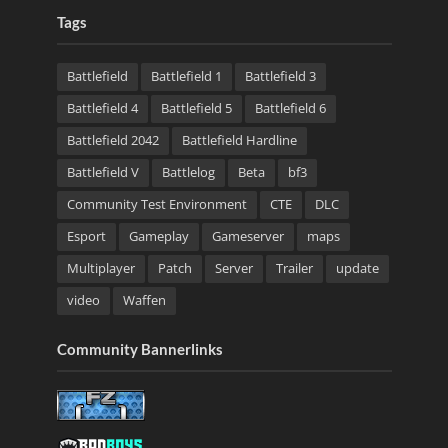
Tags
Battlefield
Battlefield 1
Battlefield 3
Battlefield 4
Battlefield 5
Battlefield 6
Battlefield 2042
Battlefield Hardline
Battlefield V
Battlelog
Beta
bf3
Community Test Environment
CTE
DLC
Esport
Gameplay
Gameserver
maps
Multiplayer
Patch
Server
Trailer
update
video
Waffen
Community Bannerlinks