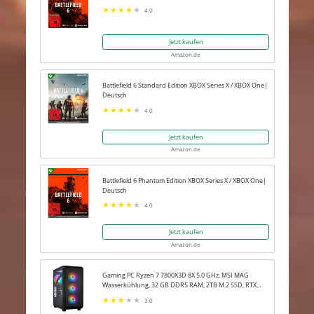
4.0
Jetzt kaufen
Amazon.de
Battlefield 6 Standard Edition XBOX Series X / XBOX One|
Deutsch
4.0
Jetzt kaufen
Amazon.de
Battlefield 6 Phantom Edition XBOX Series X / XBOX One|
Deutsch
4.0
Jetzt kaufen
Amazon.de
Gaming PC Ryzen 7 7800X3D 8X 5.0 GHz, MSI MAG
Wasserkühlung, 32 GB DDR5 RAM, 2TB M.2 SSD, RTX
5080 16GB, Win 11 Pro
3.0