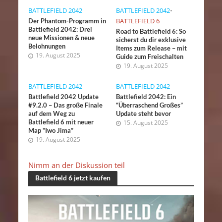
BATTLEFIELD 2042
BATTLEFIELD 2042
•
BATTLEFIELD 6
Der Phantom-Programm in
Battlefield 2042: Drei
Road to Battlefield 6: So
neue Missionen & neue
sicherst du dir exklusive
Belohnungen
Items zum Release – mit
19. August 2025
Guide zum Freischalten
19. August 2025
BATTLEFIELD 2042
BATTLEFIELD 2042
Battlefield 2042 Update
Battlefield 2042: Ein
#9.2.0 – Das große Finale
“Überraschend Großes”
auf dem Weg zu
Update steht bevor
Battlefield 6 mit neuer
15. August 2025
Map “Iwo Jima”
19. August 2025
Nimm an der Diskussion teil
Battlefield 6 jetzt kaufen