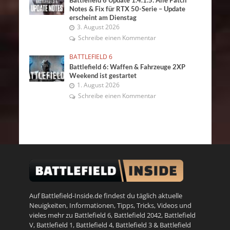
Battlefield 6 Update 1.4.1.5: Alle Patch
Notes & Fix für RTX 50-Serie – Update
erscheint am Dienstag
3. August 2026
Schreibe einen Kommentar
BATTLEFIELD 6
Battlefield 6: Waffen & Fahrzeuge 2XP
Weekend ist gestartet
1. August 2026
Schreibe einen Kommentar
Auf Battlefield-Inside.de findest du täglich aktuelle
Neuigkeiten, Informationen, Tipps, Tricks, Videos und
vieles mehr zu
Battlefield 6
,
Battlefield 2042
,
Battlefield
V
,
Battlefield 1
,
Battlefield 4
,
Battlefield 3
&
Battlefield