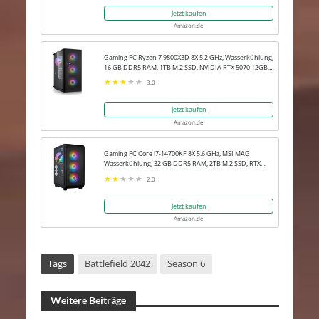
Jetzt kaufen
Amazon.de
Gaming PC Ryzen 7 9800X3D 8X 5.2 GHz, Wasserkühlung,
16 GB DDR5 RAM, 1TB M.2 SSD, NVIDIA RTX 5070 12GB,
Win 11 Pro
3.0
Jetzt kaufen
Amazon.de
Gaming PC Core i7-14700KF 8X 5.6 GHz, MSI MAG
Wasserkühlung, 32 GB DDR5 RAM, 2TB M.2 SSD, RTX
5080 16GB, Win 11 Pro
2.0
Jetzt kaufen
Amazon.de
Tags
Battlefield 2042
Season 6
Weitere Beiträge