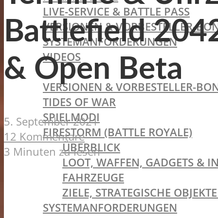
LIVE-SERVICE & BATTLE PASS
Battlefield 204
VERSIONEN & VORBESTELLER-BON
SYSTEMANFORDERUNGEN
VIDEOS
& Open Beta
BATTLEFIELD V
VERSIONEN & VORBESTELLER-BON
TIDES OF WAR
SPIELMODI
5. September 2021
FIRESTORM (BATTLE ROYALE)
12 Kommentare
ÜBERBLICK
3 Minuten zu lesen
LOOT, WAFFEN, GADGETS & I
FAHRZEUGE
ZIELE, STRATEGISCHE OBJEK
SYSTEMANFORDERUNGEN