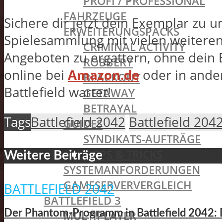
PROFI / PROFESSIONAL
FAHRZEUGE
Sichere dir jetzt dein Exemplar zu 
ERWEITERUNGSPACKS
Spielesammlung mit vielen weiteren
CRIMINAL ACTIVITY
Angeboten zu ergattern, ohne dein B
ROBBERY
online bei
Amazon.de
oder in ander
BLACKOUT
Battlefield wartet!
GETAWAY
BETRAYAL
Tags
Battlefield 2042
Battlefield 204
GUIDES
SYNDIKATS-AUFTRÄGE
TIPPS & TRICKS
Weitere Beiträge
SYSTEMANFORDERUNGEN
GAMESERVERVERGLEICH
BATTLEFIELD 2042
BATTLEFIELD 3
Der Phantom-Programm in Battlefield 2042:
MULTIPLAYER