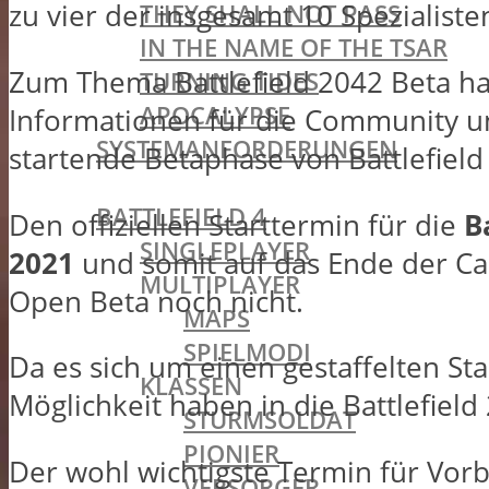
zu vier der insgesamt 10 Spezialiste
THEY SHALL NOT PASS
IN THE NAME OF THE TSAR
Zum Thema Battlefield 2042 Beta ha
TURNING TIDES
APOCALYPSE
Informationen für die Community u
SYSTEMANFORDERUNGEN
startende Betaphase von Battlefield
BATTLEFIELD OLDIES
BATTLEFIELD 4
Den offiziellen Starttermin für die
B
SINGLEPLAYER
2021
und somit auf das Ende der Ca
MULTIPLAYER
Open Beta noch nicht.
MAPS
SPIELMODI
Da es sich um einen gestaffelten St
KLASSEN
Möglichkeit haben in die Battlefield
STURMSOLDAT
PIONIER
Der wohl wichtigste Termin für Vorbe
VERSORGER