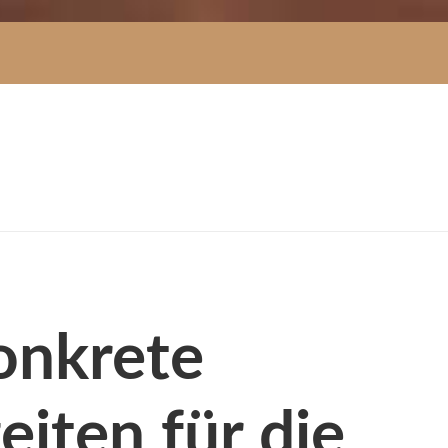
onkrete
iten für die