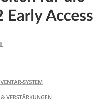
2 Early Access
I
I
NVENTAR-SYSTEM
TE & VERSTÄRKUNGEN