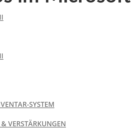
I
I
NVENTAR-SYSTEM
TE & VERSTÄRKUNGEN