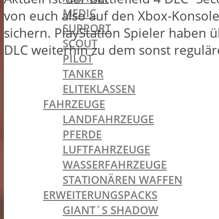
MEDIC
von euch also auf den Xbox-Konsolen
SUPPORT
sichern. PlayStation Spieler haben ü
SCOUT
DLC weiterhin zu dem sonst reguläre
PILOT
TANKER
ELITEKLASSEN
FAHRZEUGE
LANDFAHRZEUGE
PFERDE
LUFTFAHRZEUGE
WASSERFAHRZEUGE
STATIONÄREN WAFFEN
ERWEITERUNGSPACKS
GIANT´S SHADOW