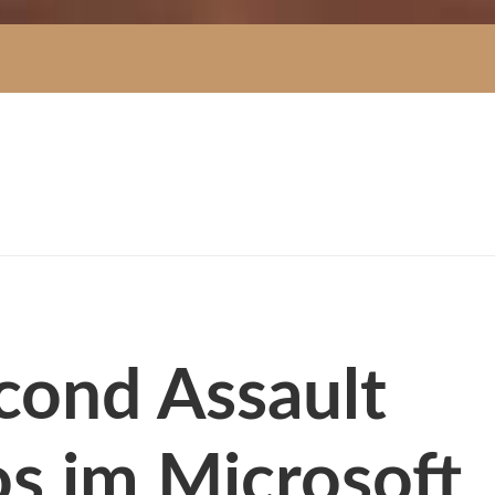
econd Assault
os im Microsoft