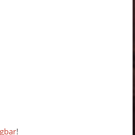
ügbar
!