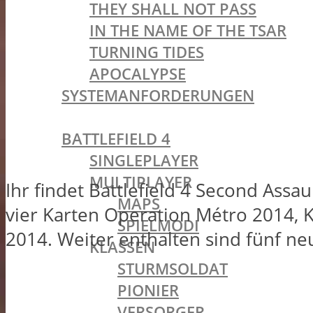
THEY SHALL NOT PASS
IN THE NAME OF THE TSAR
TURNING TIDES
APOCALYPSE
SYSTEMANFORDERUNGEN
BATTLEFIELD OLDIES
BATTLEFIELD 4
SINGLEPLAYER
MULTIPLAYER
Ihr findet Battlefield 4 Second Assau
MAPS
vier Karten Operation Métro 2014,
SPIELMODI
2014. Weiter enthalten sind fünf n
KLASSEN
STURMSOLDAT
PIONIER
VERSORGER