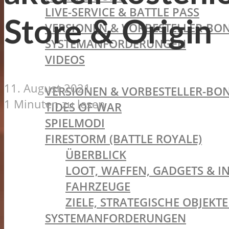
LIVE-SERVICE & BATTLE PASS
Store & Origin
VERSIONEN & VORBESTELLER-BON
SYSTEMANFORDERUNGEN
VIDEOS
BATTLEFIELD V
11. August 2021
VERSIONEN & VORBESTELLER-BON
1 Minuten zu lesen
TIDES OF WAR
SPIELMODI
FIRESTORM (BATTLE ROYALE)
ÜBERBLICK
LOOT, WAFFEN, GADGETS & I
FAHRZEUGE
ZIELE, STRATEGISCHE OBJEK
SYSTEMANFORDERUNGEN