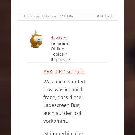
13. Januar 2019 um 17:50 Uhr
#145070
devastor
Teilnehmer
Offline
Topics:
1
Replies:
72
ARK_0047 schrieb:
Was mich wundert
bzw. was ich mich
frage, dass dieser
Ladescreen Bug
auch auf der ps4
vorkommt.
Ist immerhin alles