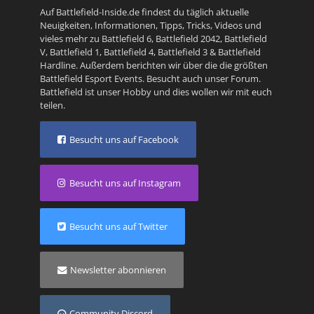
Auf Battlefield-Inside.de findest du täglich aktuelle
Neuigkeiten, Informationen, Tipps, Tricks, Videos und
vieles mehr zu
Battlefield 6
,
Battlefield 2042
,
Battlefield
V
,
Battlefield 1
,
Battlefield 4
,
Battlefield 3
&
Battlefield
Hardline
. Außerdem berichten wir über die die größten
Battlefield Esport Events. Besucht auch unser
Forum
.
Battlefield ist unser Hobby und dies wollen wir mit euch
teilen.
Besucht uns auf Facebook
Besucht uns auf Instagram
Besucht uns auf Twitter
Newsletter abonnieren
Community Discord