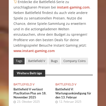
Entdecke die Battlefield-Serie zu
unschlagbaren Preisen bei
instant-gaming.com
.
Neben Battlefield findest du auch viele andere
Spiele zu sensationellen Preisen. Nutze die
Chance, deine Spiele-Sammlung zu erweitern
und in die actiongeladenen Welten
einzutauchen, ohne dein Budget zu sprengen!
Profitiere von den besten Deals für deine
Lieblingsspiele! Besuche Instant Gaming jetzt:
www.instant-gaming.com
Tags
Battlefield V
Bugs
Company Coins
Weitere Beiträge
BATTLEFIELD V
BATTLEFIELD V
Battlefield V verlässt
Battlefield V:
PlayStation Plus am 18.
Wartungsankündigung für
November 2025
den 13. Februar
23. Oktober 2025
12. Februar 2025