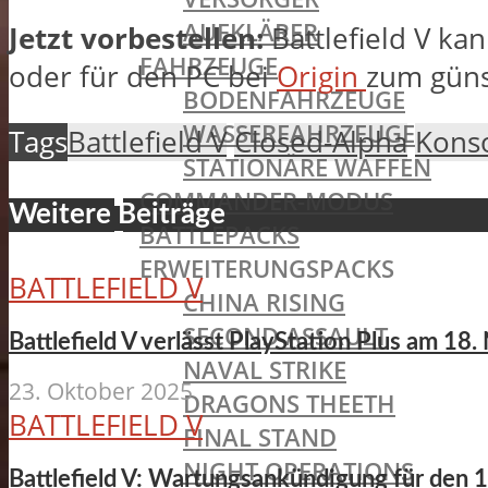
AUFKLÄRER
Jetzt vorbestellen:
Battlefield V k
FAHRZEUGE
oder für den PC bei
Origin
zum güns
BODENFAHRZEUGE
WASSERFAHRZEUGE
Tags
Battlefield V
Closed-Alpha
Kons
STATIONÄRE WAFFEN
COMMANDER-MODUS
Weitere Beiträge
BATTLEPACKS
ERWEITERUNGSPACKS
BATTLEFIELD V
CHINA RISING
SECOND ASSAULT
Battlefield V verlässt PlayStation Plus am 1
NAVAL STRIKE
23. Oktober 2025
DRAGONS THEETH
BATTLEFIELD V
FINAL STAND
NIGHT OPERATIONS
Battlefield V: Wartungsankündigung für den 1