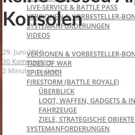
LIVE-SERVICE & BATTLE PASS
Konsolen
VERSIONEN & VORBESTELLER-BON
SYSTEMANFORDERUNGEN
VIDEOS
BATTLEFIELD V
29. Juni 2018
VERSIONEN & VORBESTELLER-BON
30 Kommentare
TIDES OF WAR
2 Minuten zu lesen
SPIELMODI
FIRESTORM (BATTLE ROYALE)
ÜBERBLICK
LOOT, WAFFEN, GADGETS & I
FAHRZEUGE
ZIELE, STRATEGISCHE OBJEK
SYSTEMANFORDERUNGEN