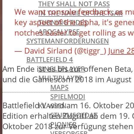
THEY SHALL NOT PASS
We want console feedback, as muc
IN THE NAME OF THE TSAR
key aspect of the alpha, it's ge
TURNING TIDES
APOCALYPSE
notches easier to get rolling as w
SYSTEMANFORDERUNGEN
— David Sirland (@tiggr_)
June 2
BATTLEFIELD OLDIES
BATTLEFIELD 4
Am Ende ist es bis zur offenen Beta
SINGLEPLAYER
MULTIPLAYER
und die Gamescom 2018 im August bes
MAPS
SPIELMODI
Battlefield V wird am 16. Oktober 20
KLASSEN
STURMSOLDAT
Edition erhalten Zugriff ab dem 19.
PIONIER
Oktober 2018 zur Verfügung stehen u
VERSORGER