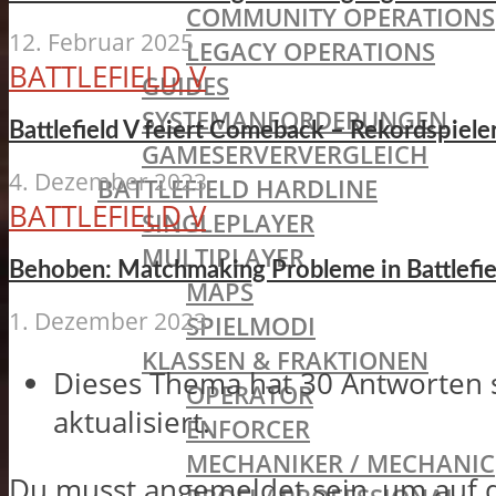
COMMUNITY OPERATIONS
12. Februar 2025
LEGACY OPERATIONS
BATTLEFIELD V
GUIDES
SYSTEMANFORDERUNGEN
Battlefield V feiert Comeback – Rekordspiel
GAMESERVERVERGLEICH
4. Dezember 2023
BATTLEFIELD HARDLINE
BATTLEFIELD V
SINGLEPLAYER
MULTIPLAYER
Behoben: Matchmaking Probleme in Battlefie
MAPS
1. Dezember 2023
SPIELMODI
KLASSEN & FRAKTIONEN
Dieses Thema hat 30 Antworten 
OPERATOR
aktualisiert.
ENFORCER
MECHANIKER / MECHANIC
Du musst angemeldet sein, um auf 