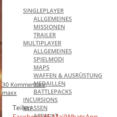
BATTLEFIELD 1
SINGLEPLAYER
ALLGEMEINES
MISSIONEN
TRAILER
MULTIPLAYER
ALLGEMEINES
SPIELMODI
MAPS
WAFFEN & AUSRÜSTUNG
MEDAILLEN
30 Kommentare
BATTLEPACKS
maxx
INCURSIONS
Teilen
KLASSEN
ASSAULT
Facebook
X
E-Mail
WhatsApp