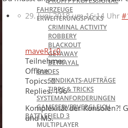
PROFI / PROFESSIONAL
FAHRZEUGE
29. Juni 2018 um 16:14 Uhr
#
ERWEITERUNGSPACKS
CRIMINAL ACTIVITY
ROBBERY
BLACKOUT
maveR1c0
GETAWAY
Teilnehmer
BETRAYAL
Offline
GUIDES
SYNDIKATS-AUFTRÄGE
Topics:
0
TIPPS & TRICKS
Replies:
196
SYSTEMANFORDERUNGEN
GAMESERVERVERGLEICH
Komplexität der Konsolen?! G
BATTLEFIELD 3
und MS.
MULTIPLAYER