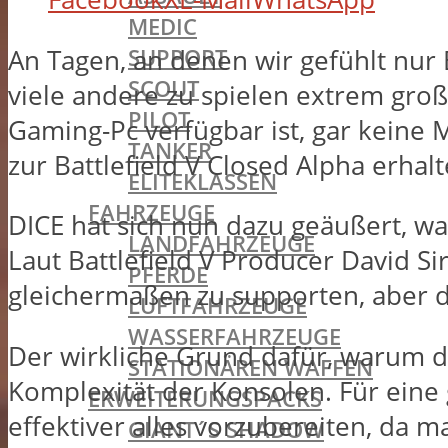
MEDIC
SUPPORT
An Tagen, an denen wir gefühlt nur B
SCOUT
viele andere zu spielen extrem groß.
PILOT
Gaming-Pc verfügbar ist, gar keine 
TANKER
zur Battlefield V Closed Alpha erhal
ELITEKLASSEN
FAHRZEUGE
DICE hat sich nun dazu geäußert, wa
LANDFAHRZEUGE
Laut Battlefield V Producer David Sir
PFERDE
gleichermaßen zu supporten, aber der
LUFTFAHRZEUGE
WASSERFAHRZEUGE
Der wirkliche Grund dafür, warum di
STATIONÄREN WAFFEN
Komplexität der Konsolen. Für eine 
ERWEITERUNGSPACKS
effektiver alles vorzubereiten, da ma
GIANT´S SHADOW