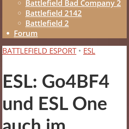
Battlefield Bad Company 2
Battlefield 2142
Battlefield 2
Forum
BATTLEFIELD ESPORT
•
ESL
ESL: Go4BF4
und ESL One
auch im