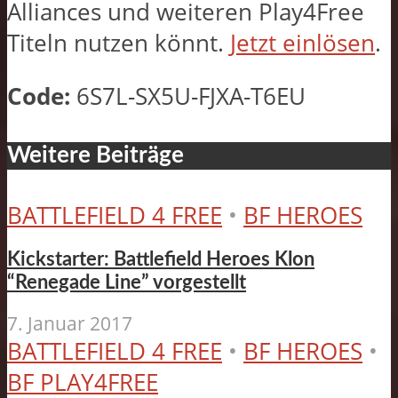
Alliances und weiteren Play4Free
Titeln nutzen könnt.
Jetzt einlösen
.
Code:
6S7L-SX5U-FJXA-T6EU
Weitere Beiträge
BATTLEFIELD 4 FREE
•
BF HEROES
Kickstarter: Battlefield Heroes Klon
“Renegade Line” vorgestellt
7. Januar 2017
BATTLEFIELD 4 FREE
•
BF HEROES
•
BF PLAY4FREE