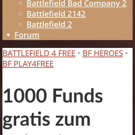
Battlefield Bad Company 2
Battlefield 2142
Battlefield 2
Forum
BATTLEFIELD 4 FREE
•
BF HEROES
•
BF PLAY4FREE
1000 Funds
gratis zum