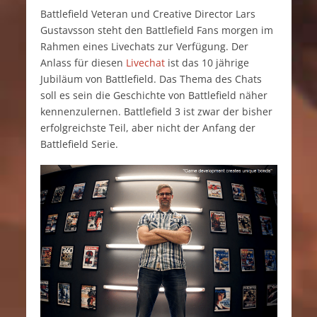
Battlefield Veteran und Creative Director Lars
Gustavsson steht den Battlefield Fans morgen im
Rahmen eines Livechats zur Verfügung. Der
Anlass für diesen
Livechat
ist das 10 jährige
Jubiläum von Battlefield. Das Thema des Chats
soll es sein die Geschichte von Battlefield näher
kennenzulernen. Battlefield 3 ist zwar der bisher
erfolgreichste Teil, aber nicht der Anfang der
Battlefield Serie.