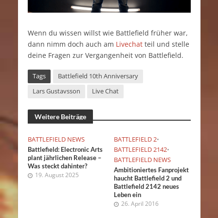
Wenn du wissen willst wie Battlefield früher war,
dann nimm doch auch am
Livechat
teil und stelle
deine Fragen zur Vergangenheit von Battlefield.
Tags
Battlefield 10th Anniversary
Lars Gustavsson
Live Chat
Weitere Beiträge
BATTLEFIELD NEWS
BATTLEFIELD 2
•
BATTLEFIELD 2142
•
Battlefield: Electronic Arts
plant jährlichen Release –
BATTLEFIELD NEWS
Was steckt dahinter?
Ambitioniertes Fanprojekt
19. August 2025
haucht Battlefield 2 und
Battlefield 2142 neues
Leben ein
26. April 2016