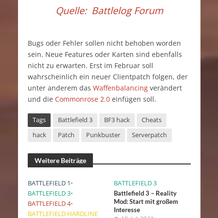
Quelle:
Battlelog Forum
Bugs oder Fehler sollen nicht behoben worden
sein. Neue Features oder Karten sind ebenfalls
nicht zu erwarten. Erst im Februar soll
wahrscheinlich ein neuer Clientpatch folgen, der
unter anderem das
Waffenbalancing
verändert
und die
Commonrose 2.0
einfügen soll.
Tags
Battlefield 3
BF3 hack
Cheats
hack
Patch
Punkbuster
Serverpatch
Weitere Beiträge
BATTLEFIELD 1
•
BATTLEFIELD 3
BATTLEFIELD 3
•
Battlefield 3 – Reality
Mod: Start mit großem
BATTLEFIELD 4
•
Interesse
BATTLEFIELD HARDLINE