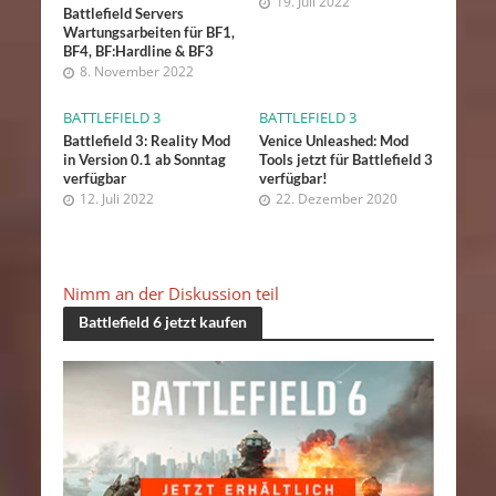
19. Juli 2022
Battlefield Servers
Wartungsarbeiten für BF1,
BF4, BF:Hardline & BF3
8. November 2022
BATTLEFIELD 3
BATTLEFIELD 3
Battlefield 3: Reality Mod
Venice Unleashed: Mod
in Version 0.1 ab Sonntag
Tools jetzt für Battlefield 3
verfügbar
verfügbar!
12. Juli 2022
22. Dezember 2020
Nimm an der Diskussion teil
Battlefield 6 jetzt kaufen