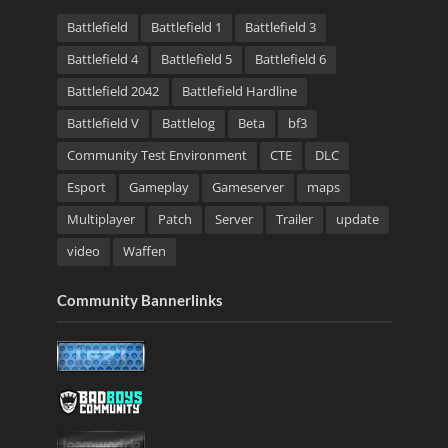
Battlefield
Battlefield 1
Battlefield 3
Battlefield 4
Battlefield 5
Battlefield 6
Battlefield 2042
Battlefield Hardline
Battlefield V
Battlelog
Beta
bf3
Community Test Environment
CTE
DLC
Esport
Gameplay
Gameserver
maps
Multiplayer
Patch
Server
Trailer
update
video
Waffen
Community Bannerlinks