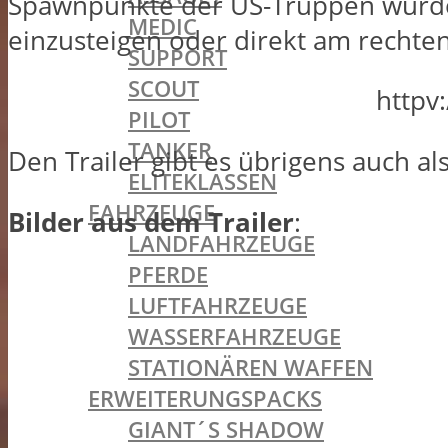
Spawnpunkte der US-Truppen wurden
MEDIC
einzusteigen oder direkt am rechten 
SUPPORT
SCOUT
httpv
PILOT
TANKER
Den Trailer gibt es übrigens auch al
ELITEKLASSEN
FAHRZEUGE
Bilder aus dem Trailer
:
LANDFAHRZEUGE
PFERDE
LUFTFAHRZEUGE
WASSERFAHRZEUGE
STATIONÄREN WAFFEN
ERWEITERUNGSPACKS
GIANT´S SHADOW