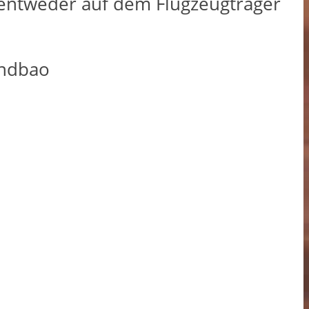
entweder auf dem Flugzeugträger
zndbao