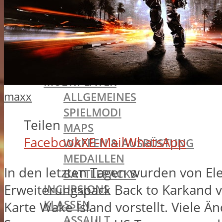
BATTLEFIELD 1
SINGLEPLAYER
ALLGEMEINES
MISSIONEN
TRAILER
MULTIPLAYER
maxx
ALLGEMEINES
SPIELMODI
Teilen
MAPS
Facebook
X
E-Mail
WhatsApp
WAFFEN & AUSRÜSTUNG
MEDAILLEN
In den letzten Tagen wurden von Elec
BATTLEPACKS
Erweiterungspack Back to Karkand vor
INCURSIONS
KLASSEN
Karte Wake Island vorstellt. Viele
ASSAULT