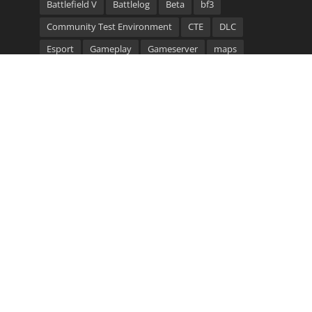
Battlefield V
Battlelog
Beta
bf3
Community Test Environment
CTE
DLC
Esport
Gameplay
Gameserver
maps
Multiplayer
Patch
Server
Trailer
update
video
Waffen
Community Bannerlinks