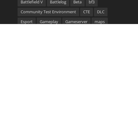
Battlefield V
Battlelog
Beta
bf3
Community Test Environment
CTE
DLC
Esport
Gameplay
Gameserver
maps
Multiplayer
Patch
Server
Trailer
update
video
Waffen
Community Bannerlinks