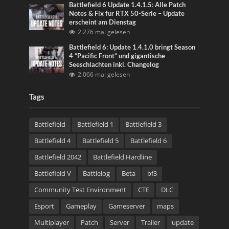
Battlefield 6 Update 1.4.1.5: Alle Patch
Notes & Fix für RTX 50-Serie – Update
erscheint am Dienstag
2.276 mal gelesen
Battlefield 6: Update 1.4.1.0 bringt Season
4 “Pacific Front” und gigantische
Seeschlachten inkl. Changelog
2.066 mal gelesen
Tags
Battlefield
Battlefield 1
Battlefield 3
Battlefield 4
Battlefield 5
Battlefield 6
Battlefield 2042
Battlefield Hardline
Battlefield V
Battlelog
Beta
bf3
Community Test Environment
CTE
DLC
Esport
Gameplay
Gameserver
maps
Multiplayer
Patch
Server
Trailer
update