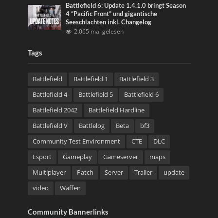
Battlefield 6: Update 1.4.1.0 bringt Season
4 “Pacific Front” und gigantische
Seeschlachten inkl. Changelog
2.065 mal gelesen
Tags
Battlefield
Battlefield 1
Battlefield 3
Battlefield 4
Battlefield 5
Battlefield 6
Battlefield 2042
Battlefield Hardline
Battlefield V
Battlelog
Beta
bf3
Community Test Environment
CTE
DLC
Esport
Gameplay
Gameserver
maps
Multiplayer
Patch
Server
Trailer
update
video
Waffen
Community Bannerlinks