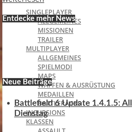
BATTLEFIELD 1
SINGLEPLAYER
Entdecke mehr News
ALLGEMEINES
MISSIONEN
TRAILER
MULTIPLAYER
ALLGEMEINES
SPIELMODI
MAPS
Neue Beiträge
WAFFEN & AUSRÜSTUNG
MEDAILLEN
BATTLEPACKS
Battlefield 6 Update 1.4.1.5: A
INCURSIONS
Dienstag
KLASSEN
ASSAULT