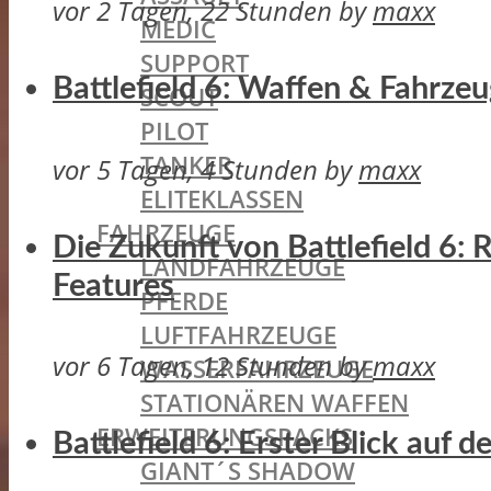
vor 2 Tagen, 22 Stunden
by
maxx
MEDIC
SUPPORT
Battlefield 6: Waffen & Fahrze
SCOUT
PILOT
TANKER
vor 5 Tagen, 4 Stunden
by
maxx
ELITEKLASSEN
FAHRZEUGE
Die Zukunft von Battlefield 6:
LANDFAHRZEUGE
Features
PFERDE
LUFTFAHRZEUGE
vor 6 Tagen, 12 Stunden
by
maxx
WASSERFAHRZEUGE
STATIONÄREN WAFFEN
ERWEITERUNGSPACKS
Battlefield 6: Erster Blick auf
GIANT´S SHADOW