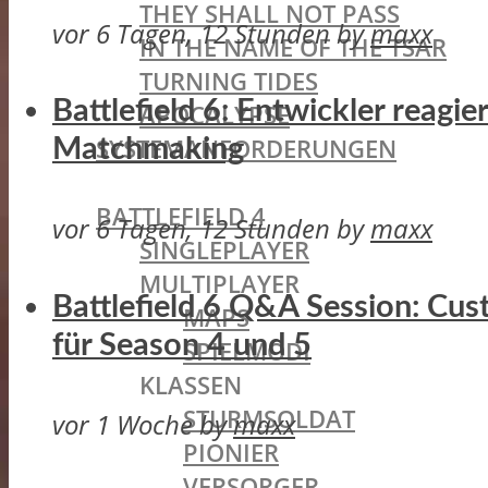
THEY SHALL NOT PASS
vor 6 Tagen, 12 Stunden
by
maxx
IN THE NAME OF THE TSAR
TURNING TIDES
Battlefield 6: Entwickler reagi
APOCALYPSE
SYSTEMANFORDERUNGEN
Matchmaking
BATTLEFIELD OLDIES
BATTLEFIELD 4
vor 6 Tagen, 12 Stunden
by
maxx
SINGLEPLAYER
MULTIPLAYER
Battlefield 6 Q&A Session: Cu
MAPS
für Season 4 und 5
SPIELMODI
KLASSEN
STURMSOLDAT
vor 1 Woche
by
maxx
PIONIER
VERSORGER