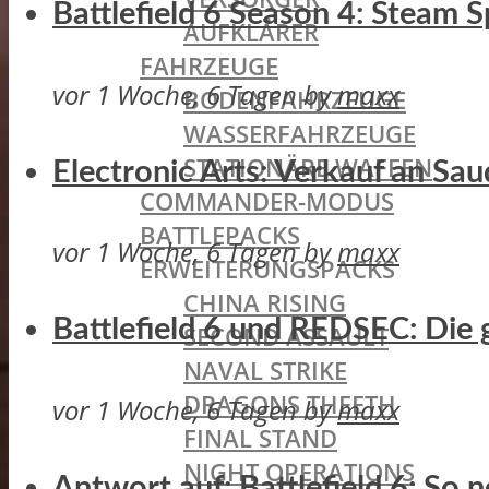
Battlefield 6 Season 4: Steam
AUFKLÄRER
FAHRZEUGE
vor 1 Woche, 6 Tagen
by
maxx
BODENFAHRZEUGE
WASSERFAHRZEUGE
STATIONÄRE WAFFEN
Electronic Arts: Verkauf an Sa
COMMANDER-MODUS
BATTLEPACKS
vor 1 Woche, 6 Tagen
by
maxx
ERWEITERUNGSPACKS
CHINA RISING
Battlefield 6 und REDSEC: Die 
SECOND ASSAULT
NAVAL STRIKE
DRAGONS THEETH
vor 1 Woche, 6 Tagen
by
maxx
FINAL STAND
NIGHT OPERATIONS
Antwort auf: Battlefield 6: So 