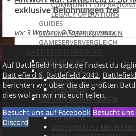
COMMUNITY OPERATIONS
exklusive Belohnungen frei
LEGACY OPERATIONS
GUIDES
vor 3 Wochen, 2 Tagen
by
maxx
SYSTEMANFORDERUNGEN
GAMESERVERVERGLEICH
BATTLEFIELD HARDLINE
SINGLEPLAYER
Auf Battlefield-Inside.de findest du täg
MULTIPLAYER
Battlefield 6
,
Battlefield 2042
,
Battlefiel
MAPS
berichten wir über die die größten Batt
SPIELMODI
dies wollen wir mit euch teilen.
KLASSEN & FRAKTIONEN
OPERATOR
Besucht uns auf Facebook
Besucht uns 
ENFORCER
Discord
MECHANIKER / MECHANIC