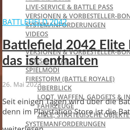
LIVE-SERVICE & BATTLE PASS
VERSIONEN & VORBESTELLER-BON
BATTLEFIELD 2042
SYSTEMANFORDERUNGEN
VIDEOS
BATTLEFIELD V
Battlefield 2042 Elit
VERSIONEN & VORBESTELLER-BON
das ist enthalten
TIDES OF WAR
SPIELMODI
FIRESTORM (BATTLE ROYALE)
26. Mai 2023
ÜBERBLICK
LOOT, WAFFEN, GADGETS & I
Seit einigen Tagen wird über die Bat
FAHRZEUGE
denn im Playstation Store ist die Batt
ZIELE, STRATEGISCHE OBJEK
SYSTEMANFORDERUNGEN
weiterlesen