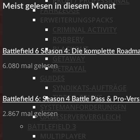
PROFI / PROFESSIONAL
Meist gelesen in diesem Monat
FAHRZEUGE
ERWEITERUNGSPACKS
CRIMINAL ACTIVITY
ROBBERY
BLACKOUT
Battlefield 6 Season 4: Die komplette Road
GETAWAY
6.080 mal gelesen
BETRAYAL
GUIDES
SYNDIKATS-AUFTRÄGE
TIPPS & TRICKS
Battlefield 6: Season 4 Battle Pass & Pro-Vers
SYSTEMANFORDERUNGEN
2.867 mal gelesen
GAMESERVERVERGLEICH
BATTLEFIELD 3
MULTIPLAYER