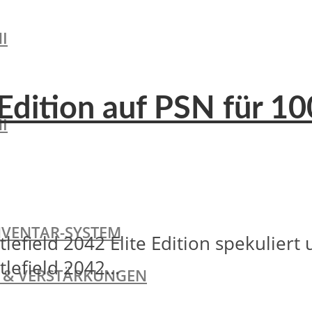
I
e Edition auf PSN für 1
I
NVENTAR-SYSTEM
tlefield 2042 Elite Edition spekuliert
lefield 2042...
TE & VERSTÄRKUNGEN