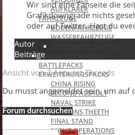
Wir sind eine Fanseite die sei
AUFKLÄRER
Grafikdowngrade nichts gesehe
FAHRZEUGE
oder auf Twitter. Hast du even
BODENFAHRZEUGE
WASSERFAHRZEUGE
Autor
STATIONÄRE WAFFEN
Beiträge
COMMANDER-MODUS
BATTLEPACKS
Ansicht von 2 Antwort-Threads
ERWEITERUNGSPACKS
CHINA RISING
Du musst angemeldet sein, um auf 
SECOND ASSAULT
NAVAL STRIKE
Forum durchsuchen
DRAGONS THEETH
FINAL STAND
NIGHT OPERATIONS
Suchen