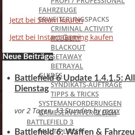
PROFI / PROFESSIONAL
FAHRZEUGE
ERWEITERUNGSPACKS
Jetzt bei Steam kaufen
CRIMINAL ACTIVITY
Jetzt bei Instant Gaming kaufen
ROBBERY
BLACKOUT
GETAWAY
Neue Beiträge
BETRAYAL
GUIDES
Battlefield 6 Update 1.4.1.5: A
SYNDIKATS-AUFTRÄGE
Dienstag
TIPPS & TRICKS
SYSTEMANFORDERUNGEN
vor 2 Tagen, 13 Stunden
by
maxx
GAMESERVERVERGLEICH
BATTLEFIELD 3
MULTIPLAYER
Battlefield 6: Waffen & Fahrze