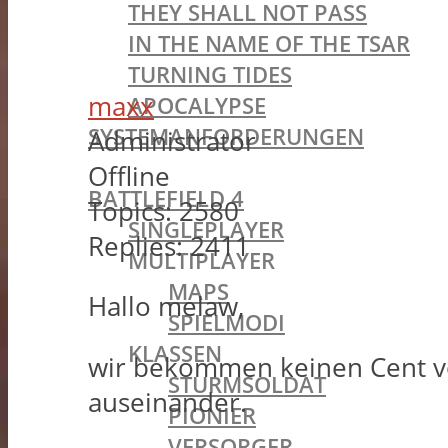
THEY SHALL NOT PASS
IN THE NAME OF THE TSAR
TURNING TIDES
maxx
APOCALYPSE
SYSTEMANFORDERUNGEN
Administrator
BATTLEFIELD OLDIES
Offline
BATTLEFIELD 4
Topics:
2580
SINGLEPLAYER
Replies:
2411
MULTIPLAYER
MAPS
Hallo melaw,
SPIELMODI
KLASSEN
wir bekommen keinen Cent vo
STURMSOLDAT
auseinander.
PIONIER
VERSORGER