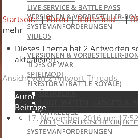
LIVE-SERVICE & BATTLE PASS
VERSIONEN & VORBESTELLER-BON
Startseite
|
Foren
|
Battlefield 1
|
B
SYSTEMANFORDERUNGEN
mehr
VIDEOS
BATTLEFIELD V
Dieses Thema hat 2 Antworten s
VERSIONEN & VORBESTELLER-BON
aktualisiert.
TIDES OF WAR
SPIELMODI
Ansicht von 2 Antwort-Threads
FIRESTORM (BATTLE ROYALE)
ÜBERBLICK
Autor
LOOT, WAFFEN, GADGETS & I
Beiträge
FAHRZEUGE
17. November 2016 um 17:52
ZIELE, STRATEGISCHE OBJEK
SYSTEMANFORDERUNGEN