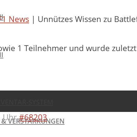
I
F1 News
|
Unnützes Wissen zu Battle
owie 1 Teilnehmer und wurde zuletz
I
NVENTAR-SYSTEM
 Uhr
#68203
TE & VERSTÄRKUNGEN