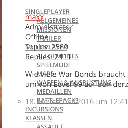
BATTLEFIELD 1
SINGLEPLAYER
maxx
ALLGEMEINES
Administrator
MISSIONEN
Offline
TRAILER
Topics:
2580
MULTIPLAYER
ALLGEMEINES
Replies:
2411
SPIELMODI
Wie viele War Bonds braucht 
MAPS
WAFFEN & AUSRÜSTUNG
um von Level 99 auf den der
MEDAILLEN
BATTLEPACKS
18. November 2016 um 12:41
INCURSIONS
KLASSEN
ASSAULT