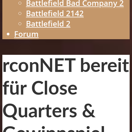
Battlefield Bad Company 2
Battlefield 2142
Battlefield 2
Forum
rconNET bereit
für Close
Quarters &