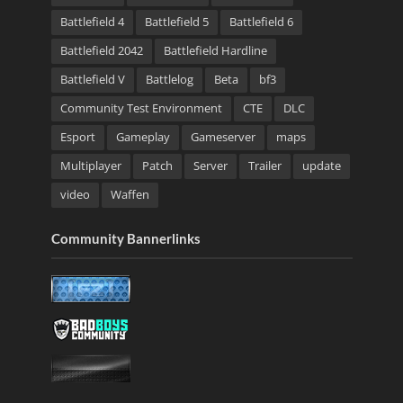
Battlefield 4
Battlefield 5
Battlefield 6
Battlefield 2042
Battlefield Hardline
Battlefield V
Battlelog
Beta
bf3
Community Test Environment
CTE
DLC
Esport
Gameplay
Gameserver
maps
Multiplayer
Patch
Server
Trailer
update
video
Waffen
Community Bannerlinks