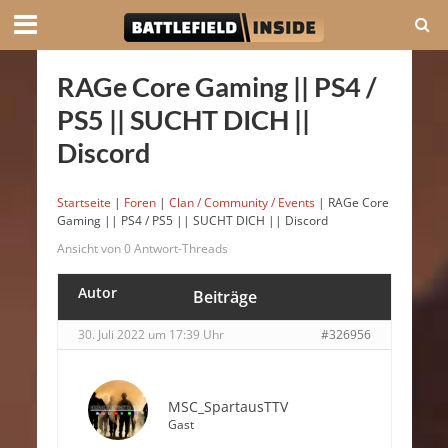
RAGe Core Gaming || PS4 /
PS5 || SUCHT DICH ||
Discord
Startseite
|
Foren
|
Clan / Community / Events
|
RAGe Core
Gaming || PS4 / PS5 || SUCHT DICH || Discord
Ansicht von 0 Antwort-Threads
Autor
Beiträge
30. Juli 2022 um 17:39 Uhr
#326956
MSC_SpartausTTV
Gast