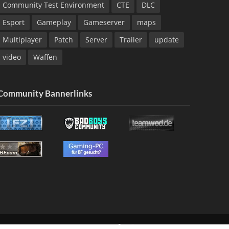
Community Test Environment
CTE
DLC
Esport
Gameplay
Gameserver
maps
Multiplayer
Patch
Server
Trailer
update
video
Waffen
Community Bannerlinks
NG
KONTAKT
IMPRESSUM