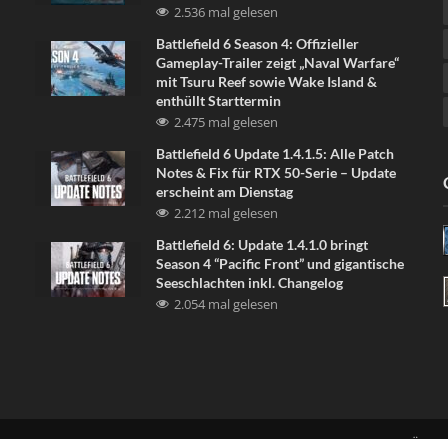
2.536 mal gelesen
Battlefield 6 Season 4: Offizieller
Gameplay-Trailer zeigt „Naval Warfare“
mit Tsuru Reef sowie Wake Island &
enthüllt Starttermin
2.475 mal gelesen
Battlefield 6 Update 1.4.1.5: Alle Patch
Notes & Fix für RTX 50-Serie – Update
erscheint am Dienstag
2.212 mal gelesen
Battlefield 6: Update 1.4.1.0 bringt
Season 4 “Pacific Front” und gigantische
Seeschlachten inkl. Changelog
2.054 mal gelesen
LINKE UNS
DISCORD
NEWSLETTER
DATENSCHUTZERKLÄRU