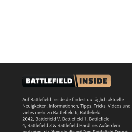
Auf Battlefield-Inside.de findest du täglich aktuelle
Neuigkeiten, Informationen, Tipps, Tricks, Videos und
vieles mehr zu
Battlefield 6
,
Battlefield
2042
,
Battlefield V
,
Battlefield 1
,
Battlefield
4
,
Battlefield 3
&
Battlefield Hardline
. Außerdem
berichten wir über die die größten Battlefield Esport