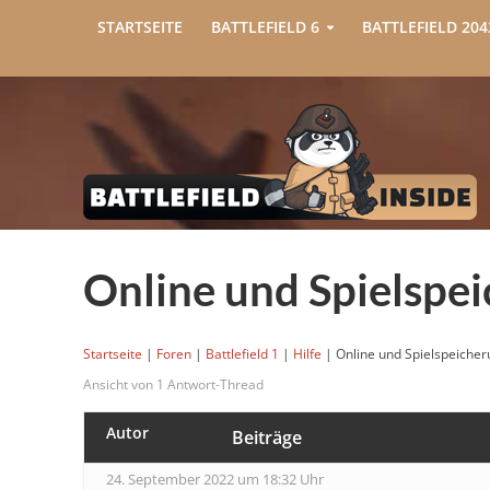
STARTSEITE
BATTLEFIELD 6
BATTLEFIELD 204
Online und Spielspei
Startseite
|
Foren
|
Battlefield 1
|
Hilfe
|
Online und Spielspeicheru
Ansicht von 1 Antwort-Thread
Autor
Beiträge
24. September 2022 um 18:32 Uhr