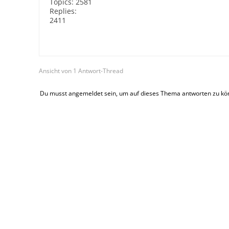
Topics:
2581
Replies:
2411
Ansicht von 1 Antwort-Thread
Du musst angemeldet sein, um auf dieses Thema antworten zu kö