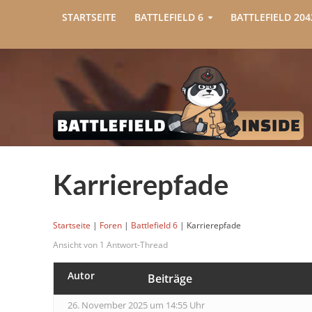
STARTSEITE
BATTLEFIELD 6
BATTLEFIELD 204
Karrierepfade
Startseite
|
Foren
|
Battlefield 6
|
Karrierepfade
Ansicht von 1 Antwort-Thread
Autor
Beiträge
26. November 2025 um 14:55 Uhr