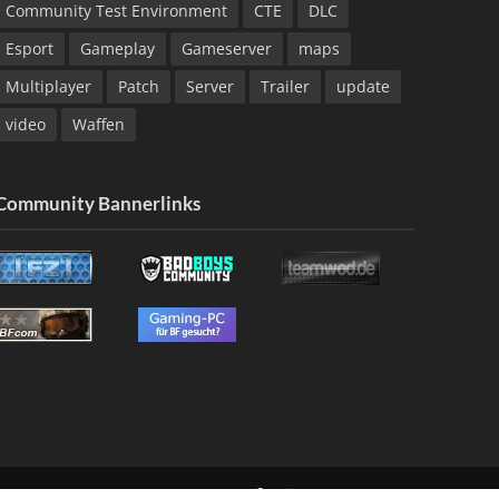
Community Test Environment
CTE
DLC
Esport
Gameplay
Gameserver
maps
Multiplayer
Patch
Server
Trailer
update
video
Waffen
Community Bannerlinks
NG
KONTAKT
IMPRESSUM