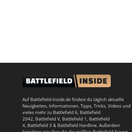
Auf Battlefield-Inside.de findest du täglich aktuelle
Neuigkeiten, Informationen, Tipps, Tricks, Videos und
vieles mehr zu
Battlefield 6
,
Battlefield
2042
,
Battlefield V
,
Battlefield 1
,
Battlefield
4
,
Battlefield 3
&
Battlefield Hardline
. Außerdem
berichten wir über die die größten Battlefield Esport