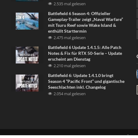
2.535 mal gelesen
Battlefield 6 Season 4: Offizieller
Gameplay-Trailer zeigt „Naval Warfare“
mit Tsuru Reef sowie Wake Island &
enthüllt Starttermin
2.475 mal gelesen
Battlefield 6 Update 1.4.1.5: Alle Patch
Notes & Fix für RTX 50-Serie – Update
erscheint am Dienstag
2.210 mal gelesen
Battlefield 6: Update 1.4.1.0 bringt
Season 4 “Pacific Front” und gigantische
Seeschlachten inkl. Changelog
2.054 mal gelesen
LINKE UNS
DISCORD
NEWSLETTER
DATENSCHUTZERKLÄRU