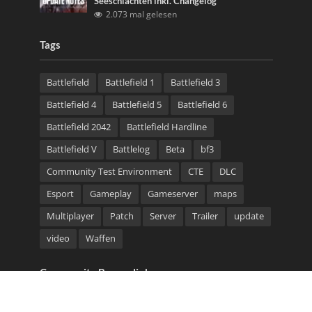
Seeschlachten inkl. Changelog
2.073 mal gelesen
Tags
Battlefield
Battlefield 1
Battlefield 3
Battlefield 4
Battlefield 5
Battlefield 6
Battlefield 2042
Battlefield Hardline
Battlefield V
Battlelog
Beta
bf3
Community Test Environment
CTE
DLC
Esport
Gameplay
Gameserver
maps
Multiplayer
Patch
Server
Trailer
update
video
Waffen
Community Bannerlinks