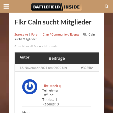
Flkr Caln sucht Mitglieder
Startseite
|
Foren
|
Clan / Community / Events
|
Flkr Caln
sucht Mitglieder
Ansicht von 0 Antwort-Threads
Autor
Beiträge
18. November 2021 um 09:29 Uhr
#322584
Flkr.MadOJ
Teilnehmer
Offline
Topics:
1
Replies:
0
Hey,