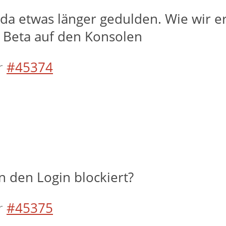
da etwas länger gedulden. Wie wir erf
n Beta auf den Konsolen
r
#45374
in den Login blockiert?
r
#45375