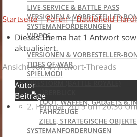
LIVE-SERVICE & BATTLE PASS
VERSIONEN & VORBESTELLER-BON
Startseite
|
Foren
|
Battlefield Hard
SYSTEMANFORDERUNGEN
VIDEOS
Dieses Thema hat 1 Antwort sow
BATTLEFIELD V
aktualisiert.
VERSIONEN & VORBESTELLER-BON
TIDES OF WAR
Ansicht von 4 Antwort-Threads
SPIELMODI
FIRESTORM (BATTLE ROYALE)
Autor
ÜBERBLICK
Beiträge
LOOT, WAFFEN, GADGETS & I
2. Februar 2015 um 20:30 Uh
FAHRZEUGE
ZIELE, STRATEGISCHE OBJEK
SYSTEMANFORDERUNGEN