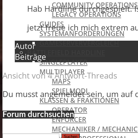
COMMUNITY OPERATIONS
Hab Hardline durchgespielt. I
LEGACY OPERATIONS
GUIDES
jetzt freue ich mich extrem au
SYSTEMANFORDERUNGEN
GAMESERVERVERGLEICH
Autor
BATTLEFIELD HARDLINE
Beiträge
SINGLEPLAYER
MULTIPLAYER
Ansicht von 4 Antwort-Threads
MAPS
SPIELMODI
Du musst angemeldet sein, um auf 
KLASSEN & FRAKTIONEN
OPERATOR
Forum durchsuchen
ENFORCER
MECHANIKER / MECHANIC
Suchen