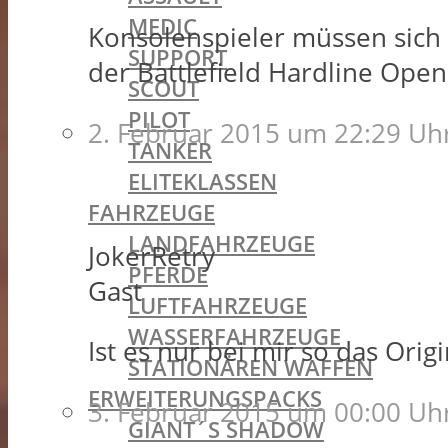
MEDIC
Konsolenspieler müssen sich 
SUPPORT
der Battlefield Hardline Ope
SCOUT
PILOT
2. Februar 2015 um 22:29 Uh
TANKER
ELITEKLASSEN
FAHRZEUGE
LANDFAHRZEUGE
JokerRetry
PFERDE
Gast
LUFTFAHRZEUGE
WASSERFAHRZEUGE
Ist es nur bei mir so das Orig
STATIONÄREN WAFFEN
ERWEITERUNGSPACKS
3. Februar 2015 um 00:00 Uh
GIANT´S SHADOW