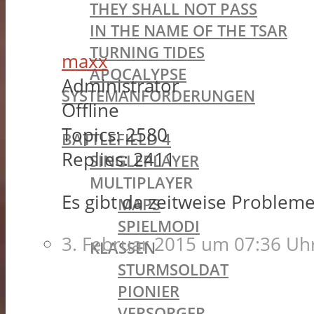
THEY SHALL NOT PASS
IN THE NAME OF THE TSAR
TURNING TIDES
maxx
APOCALYPSE
Administrator
SYSTEMANFORDERUNGEN
Offline
BATTLEFIELD OLDIES
Topics:
2580
BATTLEFIELD 4
Replies:
2411
SINGLEPLAYER
MULTIPLAYER
Es gibt da zeitweise Probleme
MAPS
SPIELMODI
3. Februar 2015 um 07:36 Uh
KLASSEN
STURMSOLDAT
PIONIER
VERSORGER