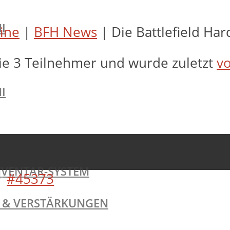
I
line
|
BFH News
|
Die Battlefield Ha
ie 3 Teilnehmer und wurde zuletzt
vo
I
NVENTAR-SYSTEM
r
#45373
TE & VERSTÄRKUNGEN