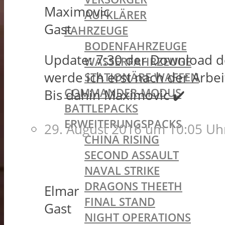
Maximovic
AUFKLÄRER
Gast
FAHRZEUGE
BODENFAHRZEUGE
Update: 7:30 der Download de
WASSERFAHRZEUGE
werde ich erst nach der Arbei
STATIONÄRE WAFFEN
COMMANDER-MODUS
Bis dahin Maximovic ✔️
BATTLEPACKS
ERWEITERUNGSPACKS
29. August 2016 um 10:05 Uh
CHINA RISING
SECOND ASSAULT
NAVAL STRIKE
DRAGONS THEETH
Elmar
FINAL STAND
Gast
NIGHT OPERATIONS