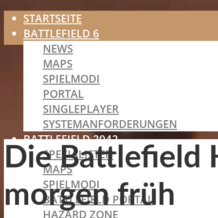
STARTSEITE
BATTLEFIELD 6
NEWS
MAPS
SPIELMODI
PORTAL
SINGLEPLAYER
SYSTEMANFORDERUNGEN
BATTLEFIELD 2042
Die Battlefield
SPEZIALISTEN
MAPS
SPIELMODI
morgen früh
BATTLEFIELD PORTAL
HAZARD ZONE